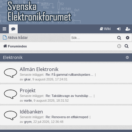
Wiki
Sök
na
Aktiva trådar
at
og
li
S
bb
Forumindex
eg
ga
m
ö
lä
ori
in
ed
Elektronik
k
nk
er
le
Allmän Elektronik
ar
m
Senaste inlägget:
Re: Få gammal rullbandspelare…
av
gkar
, 9 augusti 2026, 17:24:01
Projekt
Senaste inlägget:
Re: Taktältsvagn av hundsläp …
av
norlin
, 9 augusti 2026, 18:31:52
Idébanken
Senaste inlägget:
Re: Renovera en elflakmoped
av
grym
, 22 juli 2026, 12:36:48