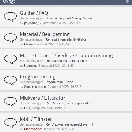
Övrigt
Guider / FAQ
Senaste inlägget:
Brusmätning med Analog Discov…
av
psynoise
, 30 december 2025, 20:21:37
Material / Bearbetning
Senaste inlägget:
Re: esd skum eller likvärdigt
av
Glenn
, 8 augusti 2026, 14:12:52
Mätinstrument / Verktyg / Labbutrustning
Senaste inlägget:
Re: avlösningsspets dil tcp e…
av
Humulus
, 9 augusti 2026, 10:41:43
Programmering
Senaste inlägget:
Phyton med Fusion
av
SeniorLemuren
, 2 augusti 2026, 14:53:21
Mjukvara / Litteratur
Senaste inlägget:
Re: Register över komponenter.
av
H.O
, 8 augusti 2026, 10:04:41
Jobb / Tjänster
Senaste inlägget:
Re: Vi söker Serviceelektrike…
av
MadModder
, 8 maj 2026, 18:16:20