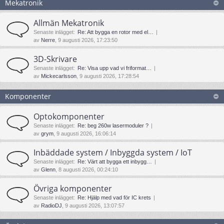
Mekatronik
Allmän Mekatronik
Senaste inlägget:
Re: Att bygga en rotor med el…
av
Nerre
, 9 augusti 2026, 17:23:50
3D-Skrivare
Senaste inlägget:
Re: Visa upp vad vi friformat…
av
Mickecarlsson
, 9 augusti 2026, 17:28:54
Komponenter
Optokomponenter
Senaste inlägget:
Re: beg 260w lasermoduler ?
av
grym
, 9 augusti 2026, 16:06:14
Inbäddade system / Inbyggda system / IoT
Senaste inlägget:
Re: Värt att bygga ett inbygg…
av
Glenn
, 8 augusti 2026, 00:24:10
Övriga komponenter
Senaste inlägget:
Re: Hjälp med vad för IC krets
av
RadioDJ
, 9 augusti 2026, 13:07:57