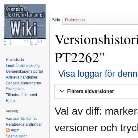
Sida
Diskussion
Versionshistor
PT2262"
Huvudsida
Innehållsförteckning
Visa loggar för denn
Gemenskapens portal
Aktuella händelser
Senaste ändringarna
Hoppa
Hoppa
Slumpsida
Filtrera sidversioner
till
till
Tillbaks till forumet
navigering
sök
Hjälp
Val av diff: marke
Verktyg
Vad som länkar hit
versioner och tryc
Relaterade ändringar
Atom
Specialsidor