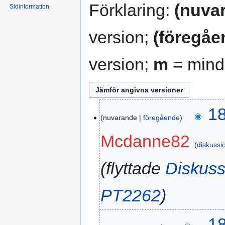
Förklaring:
(nuva
Sidinformation
version;
(föregåe
version;
m
= mindr
18
nuvarande
föregående
Mcdanne82
diskussi
flyttade
Diskuss
PT2262
18