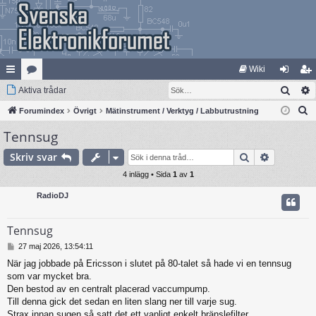
Wiki
Sök
na
Aktiva trådar
at
og
li
S
bb
Forumindex
eg
Övrigt
Mätinstrument / Verktyg / Labbutrustning
ga
m
ö
Tennsug
lä
ori
in
ed
k
nk
er
le
Sök
Avancera
Skriv svar
ar
4 inlägg • Sida
1
av
1
m
RadioDJ
Tennsug
I
27 maj 2026, 13:54:11
n
När jag jobbade på Ericsson i slutet på 80-talet så hade vi en tennsug
l
som var mycket bra.
ä
g
Den bestod av en centralt placerad vaccumpump.
g
Till denna gick det sedan en liten slang ner till varje sug.
Strax innan sugen så satt det ett vanligt enkelt bränslefilter.