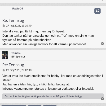
RadioDJ
Re: Tennsug
I
27 maj 2026, 19:10:40
n
Inte alls vad jag tänkt mig, men tag för tipset.
l
Den jag tänker på har bara slangen och ett "rör" med en pinne man
ä
g
trycker på framme på arbetsbänken.
g
Man använder sin vanliga lödkolv för att värma upp lödtennet
TomasL
EF Sponsor
Re: Tennsug
I
27 maj 2026, 20:02:43
n
Verkar vara lite överkomplicerat för hobby, kör med en avlödningsstation i
l
stället.
ä
g
Jag har en sådan här, typ, inköpt billigt begagnat.
g
Inbyggd vacuumpump, startas vi knapp på verktyget eller fotpedal.
Du har inte behörighet att öppna de filer som bifogats till detta inlägg.