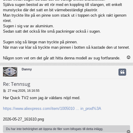
Själva sugen bestod av ett rör med en koppling till slangen, ett enkelt
munstycke där det satt en bit värmebeständigt plaströr.
Man tryckte lite på en pinne som stack ut i toppen och gick rakt igenom
röret.
Sugen i sig var av aluminium.
Sedan satt det också lite små packningar också i sugen.
Sugen sög så länge man tryckte på pinnen.
När man var klar så tryckte man pinnen i botten så kastade den ut tennet.
Någon som vet om det går att hitta denna modell av sug fortfarande.
Danny
Re: Tennsug
I
27 maj 2026, 16:16:55
n
Har Quick TV2 som jag är väldans nöjd med.
l
ä
g
https://www.aliexpress.com/item/1005010 ... in_prod%3A
g
2026-05-27_161610.png
Du har inte behörighet att öppna de filer som bifogats till detta inlägg.