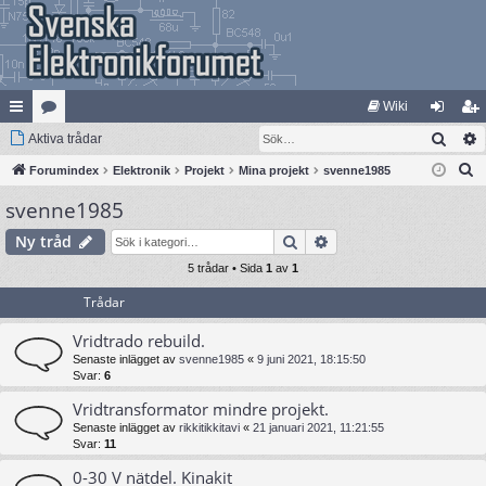
Wiki
Sök
na
Aktiva trådar
at
og
li
S
bb
Forumindex
eg
Elektronik
Projekt
Mina projekt
svenne1985
ga
m
ö
svenne1985
lä
ori
in
ed
k
nk
er
le
Sök
Avancerad sökning
Ny tråd
ar
5 trådar • Sida
1
av
1
m
Trådar
Vridtrado rebuild.
Senaste inlägget av
svenne1985
«
9 juni 2021, 18:15:50
Svar:
6
Vridtransformator mindre projekt.
Senaste inlägget av
rikkitikkitavi
«
21 januari 2021, 11:21:55
Svar:
11
0-30 V nätdel. Kinakit