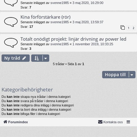
Senaste inlägget av
svenne1985
«
3 maj 2020, 16:29:00
Svar:
7
Kina förförstärkare (rör)
Senaste inlägget av
svenne1985
«
3 maj 2020, 13:59:37
Svar:
17
1
2
Totalt onödigt projekt: linjär drivning av power led
Senaste inlägget av
svenne1985
«
1 november 2019, 10:33:25
Svar:
3
Ny tråd
5 trådar • Sida
1
av
1
Hoppa till
Kategoribehörigheter
Du
kan inte
skapa nya trådar i denna kategori
Du
kan inte
svara på trådar i denna kategori
Du
kan inte
redigera dina inlägg i denna kategori
Du
kan inte
ta bort dina inlägg i denna kategori
Du
kan inte
bifoga filer i denna kategori
Forumindex
Kontakta oss