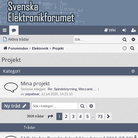
Wiki
Sök
na
Aktiva trådar
at
og
li
S
bb
Forumindex
eg
Elektronik
Projekt
ga
m
ö
Projekt
lä
ori
in
ed
k
nk
er
le
Kategori
ar
m
Mina projekt
Senaste inlägget:
Re: Spindelstyrning, Meccanic…
av
papabear
, 12 juli 2026, 14:21:10
Sök
Avancerad sökning
Ny tråd
Sida
1
av
73
2
3
4
5
73
1
Nästa
3609 trådar
…
Trådar