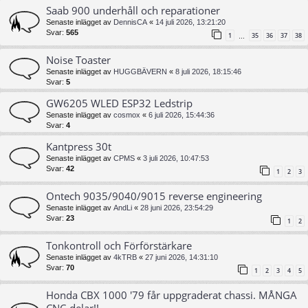
Saab 900 underhåll och reparationer
Senaste inlägget av
DennisCA
«
14 juli 2026, 13:21:20
Svar:
565
1
35
36
37
38
…
Noise Toaster
Senaste inlägget av
HUGGBÄVERN
«
8 juli 2026, 18:15:46
Svar:
5
GW6205 WLED ESP32 Ledstrip
Senaste inlägget av
cosmox
«
6 juli 2026, 15:44:36
Svar:
4
Kantpress 30t
Senaste inlägget av
CPMS
«
3 juli 2026, 10:47:53
Svar:
42
1
2
3
Ontech 9035/9040/9015 reverse engineering
Senaste inlägget av
AndLi
«
28 juni 2026, 23:54:29
Svar:
23
1
2
Tonkontroll och Förförstärkare
Senaste inlägget av
4kTRB
«
27 juni 2026, 14:31:10
Svar:
70
1
2
3
4
5
Honda CBX 1000 '79 får uppgraderat chassi. MÅNGA