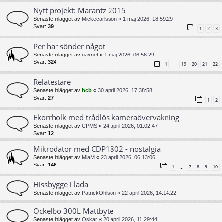
Nytt projekt: Marantz 2015
Senaste inlägget av
Mickecarlsson
«
1 maj 2026, 18:59:29
Svar:
39
1
2
3
Per har sönder något
Senaste inlägget av
uaxnet
«
1 maj 2026, 06:56:29
Svar:
324
1
19
20
21
22
…
Relätestare
Senaste inlägget av
hcb
«
30 april 2026, 17:38:58
Svar:
27
1
2
Ekorrholk med trådlös kameraövervakning
Senaste inlägget av
CPMS
«
24 april 2026, 01:02:47
Svar:
12
Mikrodator med CDP1802 - nostalgia
Senaste inlägget av
MiaM
«
23 april 2026, 06:13:06
Svar:
146
1
7
8
9
10
…
Hissbygge i lada
Senaste inlägget av
PatrickOhlson
«
22 april 2026, 14:14:22
Ockelbo 300L Mattbyte
Senaste inlägget av
Oskar
«
20 april 2026, 11:29:44