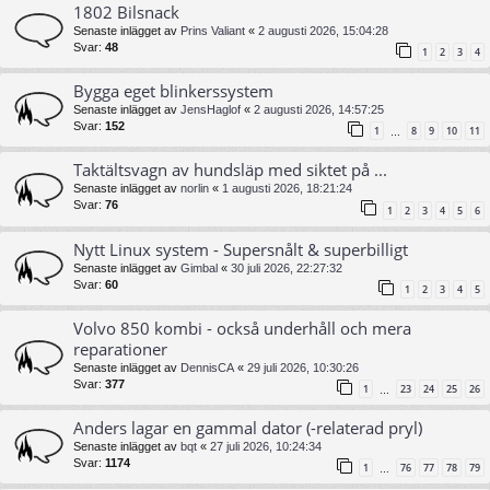
1802 Bilsnack
Senaste inlägget av
Prins Valiant
«
2 augusti 2026, 15:04:28
Svar:
48
1
2
3
4
Bygga eget blinkerssystem
Senaste inlägget av
JensHaglof
«
2 augusti 2026, 14:57:25
Svar:
152
1
8
9
10
11
…
Taktältsvagn av hundsläp med siktet på ...
Senaste inlägget av
norlin
«
1 augusti 2026, 18:21:24
Svar:
76
1
2
3
4
5
6
Nytt Linux system - Supersnålt & superbilligt
Senaste inlägget av
Gimbal
«
30 juli 2026, 22:27:32
Svar:
60
1
2
3
4
5
Volvo 850 kombi - också underhåll och mera
reparationer
Senaste inlägget av
DennisCA
«
29 juli 2026, 10:30:26
Svar:
377
1
23
24
25
26
…
Anders lagar en gammal dator (-relaterad pryl)
Senaste inlägget av
bqt
«
27 juli 2026, 10:24:34
Svar:
1174
1
76
77
78
79
…