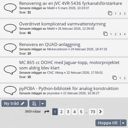
Renovering av en JVC 4VR-5436 fyrkanalsförstärkare
Senaste inlägget av
MiaM
«
5 mars 2026, 10:24:07
Svar:
31
1
2
3
Överdrivet komplicerad varmvattenstyrning
Senaste inlägget av
MiaM
«
26 februari 2026, 12:39:05
Svar:
45
1
2
3
4
Renovera en QUAD-anläggning
Senaste inlägget av
Mickecarlsson
«
24 februari 2026, 18:47:32
Svar:
10
MC 865 cc DOHC med Jaguar-topp, motorprojektet
som aldrig blev klart
Senaste inlägget av
CNC Viking
«
22 februari 2026, 17:59:01
Svar:
15
1
2
pyPCBA - Python-bibliotek för analog konstruktion
Senaste inlägget av
psynoise
«
21 februari 2026, 16:36:27
Ny tråd
Sida
1
av
73
2
3
4
5
73
1
Nästa
3609 trådar
…
Hoppa till