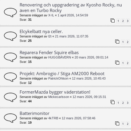
Renovering och uppgradering av Kyosho Rocky, nu
även en Turbo Rocky
Senaste inlägget av
X-IL
«
1 april 2026, 14:54:59
Svar:
31
1
2
3
Elcykelbatt nya celler.
Senaste inlägget av
l2t
«
21 mars 2026, 11:07:35
Svar:
25
1
2
Reparera Fender Squire elbas
Senaste inlägget av
HUGGBÄVERN
«
20 mars 2026, 09:01:14
Svar:
15
1
2
Projekt: Ambrogio / Stiga AM2000 Reboot
Senaste inlägget av
PatrickOhlson
«
12 mars 2026, 10:45:43
Svar:
12
FormerMazda bygger väderstation!
Senaste inlägget av
Mickecarlsson
«
12 mars 2026, 09:15:31
Svar:
44
1
2
3
Batterimonitor
Senaste inlägget av
4kTRB
«
12 mars 2026, 07:58:46
Svar:
19
1
2