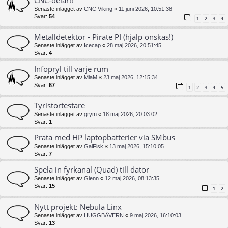
CNC-delar!!
Senaste inlägget av
CNC Viking
«
11 juni 2026, 10:51:38
Svar:
54
1
2
3
4
Metalldetektor - Pirate PI (hjälp önskas!)
Senaste inlägget av
Icecap
«
28 maj 2026, 20:51:45
Svar:
4
Infopryl till varje rum
Senaste inlägget av
MiaM
«
23 maj 2026, 12:15:34
Svar:
67
1
2
3
4
5
Tyristortestare
Senaste inlägget av
grym
«
18 maj 2026, 20:03:02
Svar:
1
Prata med HP laptopbatterier via SMbus
Senaste inlägget av
GalFisk
«
13 maj 2026, 15:10:05
Svar:
7
Spela in fyrkanal (Quad) till dator
Senaste inlägget av
Glenn
«
12 maj 2026, 08:13:35
Svar:
15
1
2
Nytt projekt: Nebula Linx
Senaste inlägget av
HUGGBÄVERN
«
9 maj 2026, 16:10:03
Svar:
13