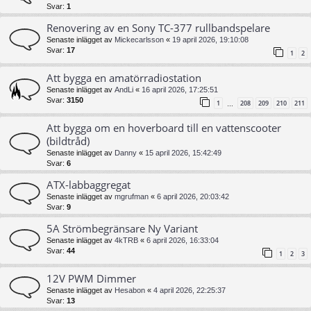
Svar:
1
Renovering av en Sony TC-377 rullbandspelare
Senaste inlägget av
Mickecarlsson
«
19 april 2026, 19:10:08
Svar:
17
1
2
Att bygga en amatörradiostation
Senaste inlägget av
AndLi
«
16 april 2026, 17:25:51
Svar:
3150
1
208
209
210
211
…
Att bygga om en hoverboard till en vattenscooter
(bildtråd)
Senaste inlägget av
Danny
«
15 april 2026, 15:42:49
Svar:
6
ATX-labbaggregat
Senaste inlägget av
mgrufman
«
6 april 2026, 20:03:42
Svar:
9
5A Strömbegränsare Ny Variant
Senaste inlägget av
4kTRB
«
6 april 2026, 16:33:04
Svar:
44
1
2
3
12V PWM Dimmer
Senaste inlägget av
Hesabon
«
4 april 2026, 22:25:37
Svar:
13