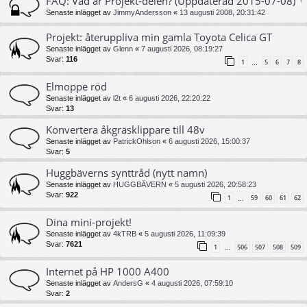
FAQ: Vad är Projekt-delen? (Uppdaterad 2015-07-08)
Senaste inlägget av
JimmyAndersson
«
13 augusti 2008, 20:31:42
Projekt: återuppliva min gamla Toyota Celica GT
Senaste inlägget av
Glenn
«
7 augusti 2026, 08:19:27
Svar:
116
1
5
6
7
8
…
Elmoppe röd
Senaste inlägget av
l2t
«
6 augusti 2026, 22:20:22
Svar:
13
Konvertera åkgräsklippare till 48v
Senaste inlägget av
PatrickOhlson
«
6 augusti 2026, 15:00:37
Svar:
5
Huggbäverns synttråd (nytt namn)
Senaste inlägget av
HUGGBÄVERN
«
5 augusti 2026, 20:58:23
Svar:
922
1
59
60
61
62
…
Dina mini-projekt!
Senaste inlägget av
4kTRB
«
5 augusti 2026, 11:09:39
Svar:
7621
1
506
507
508
509
…
Internet på HP 1000 A400
Senaste inlägget av
AndersG
«
4 augusti 2026, 07:59:10
Svar:
2