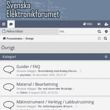
Wiki
Sök
na
Aktiva trådar
at
og
li
S
bb
Forumindex
eg
Övrigt
ga
m
ö
Övrigt
lä
ori
in
ed
k
nk
er
le
Kategori
ar
m
Guider / FAQ
Senaste inlägget:
Brusmätning med Analog Discov…
av
psynoise
, 30 december 2025, 20:21:37
Material / Bearbetning
Senaste inlägget:
Re: esd skum eller likvärdigt
av
Glenn
, 8 augusti 2026, 14:12:52
Mätinstrument / Verktyg / Labbutrustning
Senaste inlägget:
Re: avlösningsspets dil tcp e…