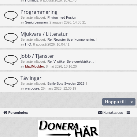
av
Humulus
, 9 augusti 2026, 10:41:43
Programmering
Senaste inlägget:
Phyton med Fusion
av
SeniorLemuren
, 2 augusti 2026, 14:53:21
Mjukvara / Litteratur
Senaste inlägget:
Re: Register över komponenter.
av
H.O
, 8 augusti 2026, 10:04:41
Jobb / Tjänster
Senaste inlägget:
Re: Vi söker Serviceelektrike…
av
MadModder
, 8 maj 2026, 18:16:20
Tävlingar
Senaste inlägget:
Battle Bots Sweden 2023
av
warpcore
, 26 mars 2023, 12:36:19
Hoppa till
Forumindex
Kontakta oss