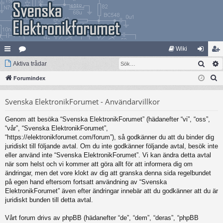
Wiki
Sök
na
Aktiva trådar
at
og
li
S
bb
Forumindex
eg
ga
m
ö
lä
ori
in
ed
Svenska ElektronikForumet - Användarvillkor
k
nk
er
le
Genom att besöka “Svenska ElektronikForumet” (hädanefter “vi”, “oss”,
ar
m
“vår”, “Svenska ElektronikForumet”,
“https://elektronikforumet.com/forum”), så godkänner du att du binder dig
juridiskt till följande avtal. Om du inte godkänner följande avtal, besök inte
eller använd inte “Svenska ElektronikForumet”. Vi kan ändra detta avtal
när som helst och vi kommer att göra allt för att informera dig om
ändringar, men det vore klokt av dig att granska denna sida regelbundet
på egen hand eftersom fortsatt användning av “Svenska
ElektronikForumet” även efter ändringar innebär att du godkänner att du är
juridiskt bunden till detta avtal.
Vårt forum drivs av phpBB (hädanefter “de”, “dem”, “deras”, “phpBB