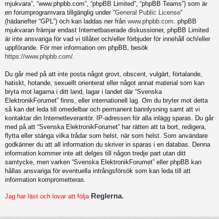
mjukvara”, “www.phpbb.com”, “phpBB Limited”, “phpBB Teams”) som är
en forumprogramvara tillgänglig under “
General Public License
”
(hädanefter “GPL”) och kan laddas ner från
www.phpbb.com
. phpBB
mjukvaran främjar endast Internetbaserade diskussioner, phpBB Limited
är inte ansvariga för vad vi tillåter och/eller förbjuder för innehåll och/eller
uppförande. För mer information om phpBB, besök
https://www.phpbb.com/
.
Du går med på att inte posta något grovt, obscent, vulgärt, förtalande,
hatiskt, hotande, sexuellt orienterat eller något annat material som kan
bryta mot lagarna i ditt land, lagar i landet där “Svenska
ElektronikForumet” finns, eller internationell lag. Om du bryter mot detta
så kan det leda till omedelbar och permanent bannlysning samt att vi
kontaktar din Internetleverantör. IP-adressen för alla inlägg sparas. Du går
med på att “Svenska ElektronikForumet” har rätten att ta bort, redigera,
flytta eller stänga vilka trådar som helst, när som helst. Som användare
godkänner du att all information du skriver in sparas i en databas. Denna
information kommer inte att delges till någon tredje part utan ditt
samtycke, men varken “Svenska ElektronikForumet” eller phpBB kan
hållas ansvariga för eventuella intrångsförsök som kan leda till att
information komprometteras.
Reglerna.
Jag har läst och lovar att följa