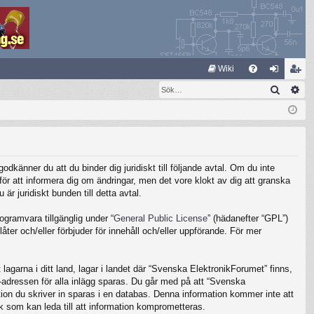
S
Wiki
Sök
Av
FA
og
li
Q
ga
m
in
ed
le
känner du att du binder dig juridiskt till följande avtal. Om du inte
m
ör att informera dig om ändringar, men det vore klokt av dig att granska
 juridiskt bunden till detta avtal.
gramvara tillgänglig under “
General Public License
” (hädanefter “GPL”)
ter och/eller förbjuder för innehåll och/eller uppförande. För mer
lagarna i ditt land, lagar i landet där “Svenska ElektronikForumet” finns,
IP-adressen för alla inlägg sparas. Du går med på att “Svenska
ation du skriver in sparas i en databas. Denna information kommer inte att
k som kan leda till att information komprometteras.