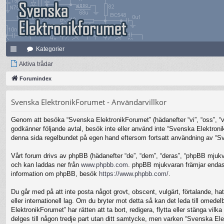
Kategorier
na
Aktiva trådar
bb
Forumindex
lä
Svenska ElektronikForumet - Användarvillkor
nk
Genom att besöka “Svenska ElektronikForumet” (hädanefter “vi”, “oss”, “vår
ar
godkänner följande avtal, besök inte eller använd inte “Svenska Elektronik
denna sida regelbundet på egen hand eftersom fortsatt användning av “Sven
Vårt forum drivs av phpBB (hädanefter “de”, “dem”, “deras”, “phpBB mjuk
och kan laddas ner från
www.phpbb.com
. phpBB mjukvaran främjar endast 
information om phpBB, besök
https://www.phpbb.com/
.
Du går med på att inte posta något grovt, obscent, vulgärt, förtalande, hat
eller internationell lag. Om du bryter mot detta så kan det leda till omed
ElektronikForumet” har rätten att ta bort, redigera, flytta eller stänga v
delges till någon tredje part utan ditt samtycke, men varken “Svenska Ele