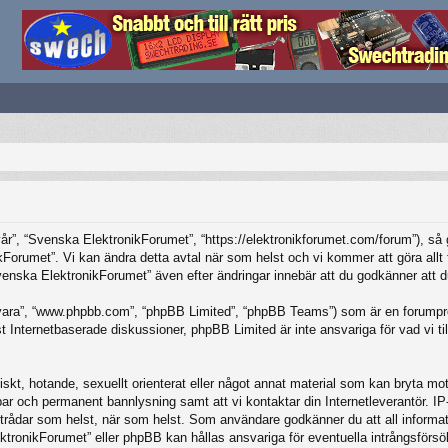
”, “Svenska ElektronikForumet”, “https://elektronikforumet.com/forum”), så god
Forumet”. Vi kan ändra detta avtal när som helst och vi kommer att göra allt f
ska ElektronikForumet” även efter ändringar innebär att du godkänner att du är
vara”, “www.phpbb.com”, “phpBB Limited”, “phpBB Teams”) som är en forumpro
Internetbaserade diskussioner, phpBB Limited är inte ansvariga för vad vi tillå
iskt, hotande, sexuellt orienterat eller något annat material som kan bryta mot 
elbar och permanent bannlysning samt att vi kontaktar din Internetleverantör. 
ilka trådar som helst, när som helst. Som användare godkänner du att all inform
ktronikForumet” eller phpBB kan hållas ansvariga för eventuella intrångsförsö