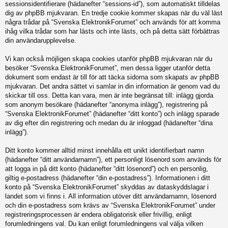
sessionsidentifierare (hädanefter “sessions-id”), som automatiskt tilldelas
dig av phpBB mjukvaran. En tredje cookie kommer skapas när du väl läst
några trådar på “Svenska ElektronikForumet” och används för att komma
ihåg vilka trådar som har lästs och inte lästs, och på detta sätt förbättras
din användarupplevelse.
Vi kan också möjligen skapa cookies utanför phpBB mjukvaran när du
besöker “Svenska ElektronikForumet”, men dessa ligger utanför detta
dokument som endast är till för att täcka sidorna som skapats av phpBB
mjukvaran. Det andra sättet vi samlar in din information är genom vad du
skickar till oss. Detta kan vara, men är inte begränsat till: inlägg gjorda
som anonym besökare (hädanefter “anonyma inlägg”), registrering på
“Svenska ElektronikForumet” (hädanefter “ditt konto”) och inlägg sparade
av dig efter din registrering och medan du är inloggad (hädanefter “dina
inlägg”).
Ditt konto kommer alltid minst innehålla ett unikt identifierbart namn
(hädanefter “ditt användarnamn”), ett personligt lösenord som används för
att logga in på ditt konto (hädanefter “ditt lösenord”) och en personlig,
giltig e-postadress (hädanefter “din e-postadress”). Informationen i ditt
konto på “Svenska ElektronikForumet” skyddas av dataskyddslagar i
landet som vi finns i. All information utöver ditt användarnamn, lösenord
och din e-postadress som krävs av “Svenska ElektronikForumet” under
registreringsprocessen är endera obligatorisk eller frivillig, enligt
forumledningens val. Du kan enligt forumledningens val välja vilken