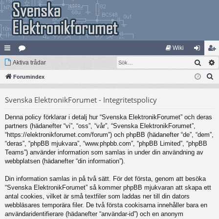
Wiki
Sök
na
Aktiva trådar
at
og
li
S
bb
Forumindex
eg
ga
m
ö
lä
ori
in
ed
Svenska ElektronikForumet - Integritetspolicy
k
nk
er
le
Denna policy förklarar i detalj hur “Svenska ElektronikForumet” och deras
ar
m
partners (hädanefter “vi”, “oss”, “vår”, “Svenska ElektronikForumet”,
“https://elektronikforumet.com/forum”) och phpBB (hädanefter “de”, “dem”,
“deras”, “phpBB mjukvara”, “www.phpbb.com”, “phpBB Limited”, “phpBB
Teams”) använder information som samlas in under din användning av
webbplatsen (hädanefter “din information”).
Din information samlas in på två sätt. För det första, genom att besöka
“Svenska ElektronikForumet” så kommer phpBB mjukvaran att skapa ett
antal cookies, vilket är små textfiler som laddas ner till din dators
webbläsares temporära filer. De två första cookisarna innehåller bara en
användaridentifierare (hädanefter “användar-id”) och en anonym