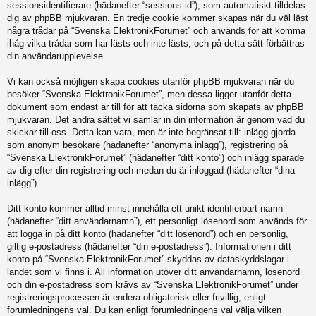
sessionsidentifierare (hädanefter “sessions-id”), som automatiskt tilldelas
dig av phpBB mjukvaran. En tredje cookie kommer skapas när du väl läst
några trådar på “Svenska ElektronikForumet” och används för att komma
ihåg vilka trådar som har lästs och inte lästs, och på detta sätt förbättras
din användarupplevelse.
Vi kan också möjligen skapa cookies utanför phpBB mjukvaran när du
besöker “Svenska ElektronikForumet”, men dessa ligger utanför detta
dokument som endast är till för att täcka sidorna som skapats av phpBB
mjukvaran. Det andra sättet vi samlar in din information är genom vad du
skickar till oss. Detta kan vara, men är inte begränsat till: inlägg gjorda
som anonym besökare (hädanefter “anonyma inlägg”), registrering på
“Svenska ElektronikForumet” (hädanefter “ditt konto”) och inlägg sparade
av dig efter din registrering och medan du är inloggad (hädanefter “dina
inlägg”).
Ditt konto kommer alltid minst innehålla ett unikt identifierbart namn
(hädanefter “ditt användarnamn”), ett personligt lösenord som används för
att logga in på ditt konto (hädanefter “ditt lösenord”) och en personlig,
giltig e-postadress (hädanefter “din e-postadress”). Informationen i ditt
konto på “Svenska ElektronikForumet” skyddas av dataskyddslagar i
landet som vi finns i. All information utöver ditt användarnamn, lösenord
och din e-postadress som krävs av “Svenska ElektronikForumet” under
registreringsprocessen är endera obligatorisk eller frivillig, enligt
forumledningens val. Du kan enligt forumledningens val välja vilken