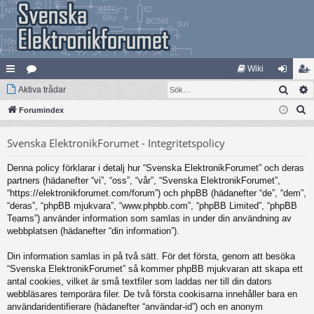
Wiki
Sök
na
Aktiva trådar
at
og
li
S
bb
Forumindex
eg
ga
m
ö
lä
ori
in
ed
Svenska ElektronikForumet - Integritetspolicy
k
nk
er
le
Denna policy förklarar i detalj hur “Svenska ElektronikForumet” och deras
ar
m
partners (hädanefter “vi”, “oss”, “vår”, “Svenska ElektronikForumet”,
“https://elektronikforumet.com/forum”) och phpBB (hädanefter “de”, “dem”,
“deras”, “phpBB mjukvara”, “www.phpbb.com”, “phpBB Limited”, “phpBB
Teams”) använder information som samlas in under din användning av
webbplatsen (hädanefter “din information”).
Din information samlas in på två sätt. För det första, genom att besöka
“Svenska ElektronikForumet” så kommer phpBB mjukvaran att skapa ett
antal cookies, vilket är små textfiler som laddas ner till din dators
webbläsares temporära filer. De två första cookisarna innehåller bara en
användaridentifierare (hädanefter “användar-id”) och en anonym