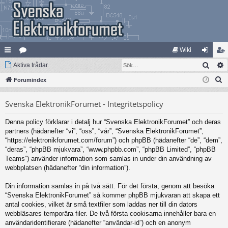
Wiki
Sök
na
Aktiva trådar
at
og
li
S
bb
Forumindex
eg
ga
m
ö
lä
ori
in
ed
Svenska ElektronikForumet - Integritetspolicy
k
nk
er
le
Denna policy förklarar i detalj hur “Svenska ElektronikForumet” och deras
ar
m
partners (hädanefter “vi”, “oss”, “vår”, “Svenska ElektronikForumet”,
“https://elektronikforumet.com/forum”) och phpBB (hädanefter “de”, “dem”,
“deras”, “phpBB mjukvara”, “www.phpbb.com”, “phpBB Limited”, “phpBB
Teams”) använder information som samlas in under din användning av
webbplatsen (hädanefter “din information”).
Din information samlas in på två sätt. För det första, genom att besöka
“Svenska ElektronikForumet” så kommer phpBB mjukvaran att skapa ett
antal cookies, vilket är små textfiler som laddas ner till din dators
webbläsares temporära filer. De två första cookisarna innehåller bara en
användaridentifierare (hädanefter “användar-id”) och en anonym