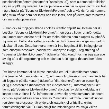
sessionsidentifierare (hädanefter “sessions-id”), som automatiskt tilldelas
dig av phpBB mjukvaran. En tredje cookie kommer skapas när du väl läst
några trådar på “Svenska ElektronikForumet” och används för att komma
ihåg vilka trådar som har lästs och inte lästs, och på detta sätt förbättras
din användarupplevelse.
Vi kan också möjligen skapa cookies utanför phpBB mjukvaran när du
besöker “Svenska ElektronikForumet”, men dessa ligger utanför detta
dokument som endast är till för att täcka sidorna som skapats av phpBB
mjukvaran. Det andra sättet vi samlar in din information är genom vad du
skickar till oss. Detta kan vara, men är inte begränsat till: inlägg gjorda
som anonym besökare (hädanefter “anonyma inlägg”), registrering på
“Svenska ElektronikForumet” (hädanefter “ditt konto”) och inlägg sparade
av dig efter din registrering och medan du är inloggad (hädanefter “dina
inlägg”).
Ditt konto kommer alltid minst innehålla ett unikt identifierbart namn
(hädanefter “ditt användarnamn”), ett personligt lösenord som används för
att logga in på ditt konto (hädanefter “ditt lösenord”) och en personlig,
giltig e-postadress (hädanefter “din e-postadress”). Informationen i ditt
konto på “Svenska ElektronikForumet” skyddas av dataskyddslagar i
landet som vi finns i. All information utöver ditt användarnamn, lösenord
och din e-postadress som krävs av “Svenska ElektronikForumet” under
registreringsprocessen är endera obligatorisk eller frivillig, enligt
forumledningens val. Du kan enligt forumledningens val välja vilken