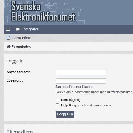
Kategorier
na
Aktiva trådar
bb
Forumindex
lä
Logga in
nk
Användarnamn:
ar
Lösenord:
Jag har glömt mitt lösenord.
Skicka om e-postmeddelandet med aktiveringslänken
Kom ihåg mig
Dölj att jag är online denna session.
Bli medlem