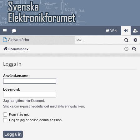
Wiki
Sök
na
Aktiva trådar
at
og
li
S
bb
Forumindex
eg
ga
m
ö
lä
ori
in
ed
Logga in
k
nk
er
le
Användarnamn:
ar
m
Lösenord:
Jag har glömt mitt lösenord.
Skicka om e-postmeddelandet med aktiveringslänken.
Kom ihåg mig
Dölj att jag är online denna session.