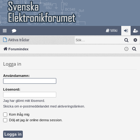
Wiki
Sök
na
Aktiva trådar
at
og
li
S
bb
Forumindex
eg
ga
m
ö
lä
ori
in
ed
Logga in
k
nk
er
le
Användarnamn:
ar
m
Lösenord:
Jag har glömt mitt lösenord.
Skicka om e-postmeddelandet med aktiveringslänken.
Kom ihåg mig
Dölj att jag är online denna session.