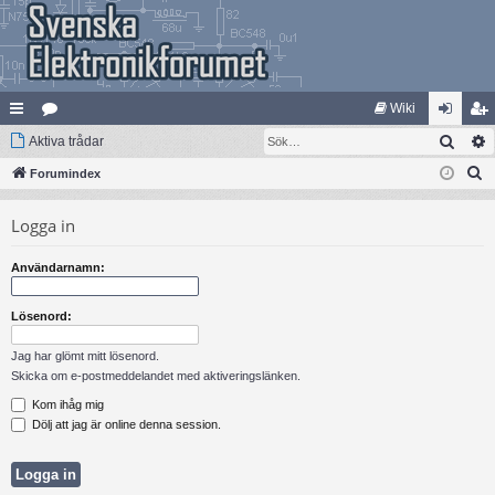
Wiki
Sök
na
Aktiva trådar
at
og
li
S
bb
Forumindex
eg
ga
m
ö
lä
ori
in
ed
Logga in
k
nk
er
le
Användarnamn:
ar
m
Lösenord:
Jag har glömt mitt lösenord.
Skicka om e-postmeddelandet med aktiveringslänken.
Kom ihåg mig
Dölj att jag är online denna session.