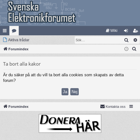
Wiki
Sök
na
Aktiva trådar
at
og
li
S
bb
Forumindex
eg
ga
m
ö
lä
ori
in
ed
Ta bort alla kakor
k
nk
er
le
Är du säker på att du vill ta bort alla cookies som skapats av detta
ar
m
forum?
Forumindex
Kontakta oss