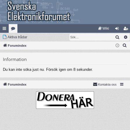
Wiki
Sök
na
Aktiva trådar
at
og
li
S
bb
Forumindex
eg
ga
m
ö
lä
ori
in
ed
Information
k
nk
er
le
Du kan inte söka just nu. Försök igen om 8 sekunder.
ar
m
Forumindex
Kontakta oss