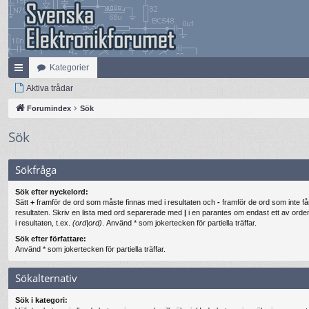
Kategorier
na
Aktiva trådar
bb
Forumindex
Sök
lä
Sök
nk
Sökfråga
ar
Sök efter nyckelord:
Sätt
+
framför de ord som måste finnas med i resultaten och
-
framför de ord som inte få
resultaten. Skriv en lista med ord separerade med
|
i en parantes om endast ett av ord
i resultaten, t.ex.
(ord|ord)
. Använd * som jokertecken för partiella träffar.
Sök efter författare:
Använd * som jokertecken för partiella träffar.
Sökalternativ
Sök i kategori: