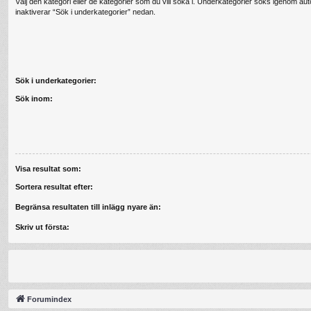
Välj den kategori eller de kategorier som du vill söka i. Underkategorier söks igenom au
inaktiverar “Sök i underkategorier” nedan.
Sök i underkategorier:
Sök inom:
Visa resultat som:
Sortera resultat efter:
Begränsa resultaten till inlägg nyare än:
Skriv ut första:
Forumindex