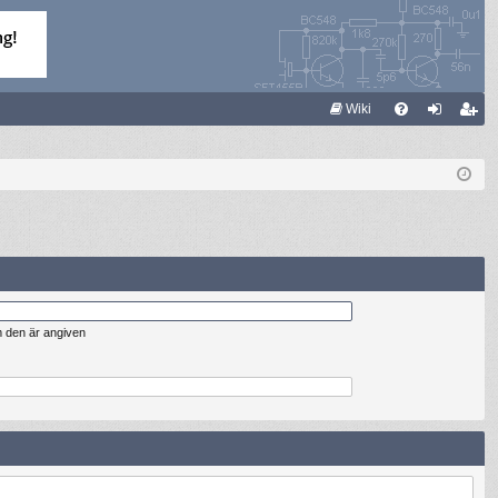
S
Wiki
FA
og
li
Q
ga
m
in
ed
le
m
m den är angiven