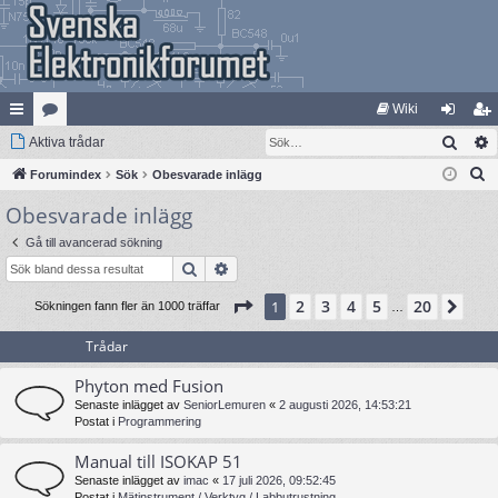
Wiki
Sök
na
Aktiva trådar
at
og
li
S
bb
Forumindex
eg
Sök
Obesvarade inlägg
ga
m
ö
Obesvarade inlägg
lä
ori
in
ed
k
nk
er
le
Gå till avancerad sökning
Sök
Avancerad sökning
ar
m
Sida
1
av
20
2
3
4
5
20
1
Näs
Sökningen fann fler än 1000 träffar
…
Trådar
Phyton med Fusion
Senaste inlägget av
SeniorLemuren
«
2 augusti 2026, 14:53:21
Postat i
Programmering
Manual till ISOKAP 51
Senaste inlägget av
imac
«
17 juli 2026, 09:52:45
Postat i
Mätinstrument / Verktyg / Labbutrustning