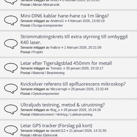
Senaste inlägget av
AndLi
«
6 februari 2026, 20:55:05
Postat i
Allmän Mekatronik
Mini-DIN6 kablar hane-hane ca 1m långa?
Senaste inlägget av
AndersG
«
4 februari 2026, 13:00:19
Postat i
Övriga komponenter
Strömmätningskrets till extra styrning till ombyggd
K40 laser.
Senaste inlägget av
frallzor
«
1 februari 2026, 20:21:09
Postat i
Projekt
Letar efter Tigersågsblad 450mm för metall
Senaste inlägget av
TomasL
«
30 januari 2026, 19:10:17
Postat i
Material / Bearbetning
Kvicksilver referens till epifluorescens mikroskop?
Senaste inlägget av
Mizzarrogh
«
29 januari 2026, 13:32:44
Postat i
Optokomponenter
Ultraljuds testning, metod & utrustning?
Senaste inlägget av
Bug_x
«
28 januari 2026, 15:24:26
Postat i
Mätinstrument / Verktyg / Labbutrustning
Letar GPS tracker (Förslag på kort)
Senaste inlägget av
danielr112
«
21 januari 2026, 14:31:55
Postat i
Allmän Elektronik