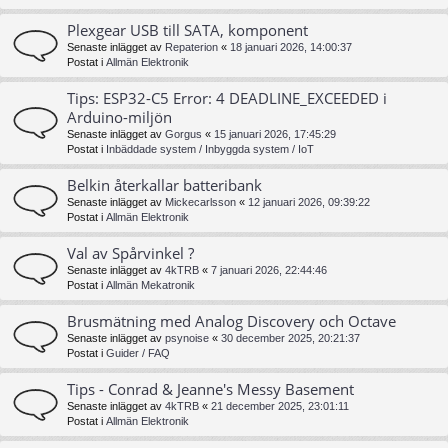
Plexgear USB till SATA, komponent
Senaste inlägget av
Repaterion
«
18 januari 2026, 14:00:37
Postat i
Allmän Elektronik
Tips: ESP32-C5 Error: 4 DEADLINE_EXCEEDED i
Arduino-miljön
Senaste inlägget av
Gorgus
«
15 januari 2026, 17:45:29
Postat i
Inbäddade system / Inbyggda system / IoT
Belkin återkallar batteribank
Senaste inlägget av
Mickecarlsson
«
12 januari 2026, 09:39:22
Postat i
Allmän Elektronik
Val av Spårvinkel ?
Senaste inlägget av
4kTRB
«
7 januari 2026, 22:44:46
Postat i
Allmän Mekatronik
Brusmätning med Analog Discovery och Octave
Senaste inlägget av
psynoise
«
30 december 2025, 20:21:37
Postat i
Guider / FAQ
Tips - Conrad & Jeanne's Messy Basement
Senaste inlägget av
4kTRB
«
21 december 2025, 23:01:11
Postat i
Allmän Elektronik