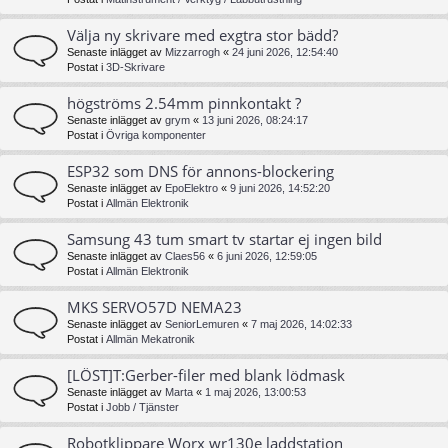
Välja ny skrivare med exgtra stor bädd?
Senaste inlägget av
Mizzarrogh
«
24 juni 2026, 12:54:40
Postat i
3D-Skrivare
högströms 2.54mm pinnkontakt ?
Senaste inlägget av
grym
«
13 juni 2026, 08:24:17
Postat i
Övriga komponenter
ESP32 som DNS för annons-blockering
Senaste inlägget av
EpoElektro
«
9 juni 2026, 14:52:20
Postat i
Allmän Elektronik
Samsung 43 tum smart tv startar ej ingen bild
Senaste inlägget av
Claes56
«
6 juni 2026, 12:59:05
Postat i
Allmän Elektronik
MKS SERVO57D NEMA23
Senaste inlägget av
SeniorLemuren
«
7 maj 2026, 14:02:33
Postat i
Allmän Mekatronik
[LÖST]T:Gerber-filer med blank lödmask
Senaste inlägget av
Marta
«
1 maj 2026, 13:00:53
Postat i
Jobb / Tjänster
Robotklippare Worx wr130e laddstation