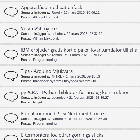
Apparatlåda med batterifack
Senaste inlägget av
RoAd
«
23 mars 2026, 18:06:21
Postat i
Allmän Elektronik
Volvo V50 nyckel
Senaste inlägget av
bobobo
«
22 mars 2026, 22:32:10
Postat i
Allmän Elektronik
IBM erbjuder gratis körtid på en Kvantumdator till alla
Senaste inlägget av
TomasL
«
21 mars 2026, 21:00:28
Postat i
Programmering
Tips - Arduino Mjukvara
Senaste inlägget av
4kTRB
«
1 mars 2026, 09:15:13
Postat i
Inbäddade system / Inbyggda system / IoT
pyPCBA - Python-bibliotek för analog konstruktion
Senaste inlägget av
psynoise
«
21 februari 2026, 16:36:27
Postat i
Projekt
Fotoalbum med Prev Next med html css
Senaste inlägget av
Oltronix
«
18 februari 2026, 14:36:39
Postat i
Programmering
Eftermontera toalettrengörnings sticks