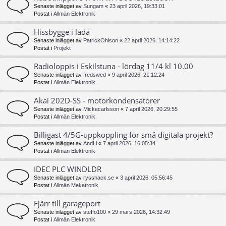
Senaste inlägget av
Sungam
«
23 april 2026, 19:33:01
Postat i
Allmän Elektronik
Hissbygge i lada
Senaste inlägget av
PatrickOhlson
«
22 april 2026, 14:14:22
Postat i
Projekt
Radioloppis i Eskilstuna - lördag 11/4 kl 10.00
Senaste inlägget av
fredswed
«
9 april 2026, 21:12:24
Postat i
Allmän Elektronik
Akai 202D-SS - motorkondensatorer
Senaste inlägget av
Mickecarlsson
«
7 april 2026, 20:29:55
Postat i
Allmän Elektronik
Billigast 4/5G-uppkoppling för små digitala projekt?
Senaste inlägget av
AndLi
«
7 april 2026, 16:05:34
Postat i
Allmän Elektronik
IDEC PLC WINDLDR
Senaste inlägget av
rysshack.se
«
3 april 2026, 05:56:45
Postat i
Allmän Mekatronik
Fjärr till garageport
Senaste inlägget av
steffo100
«
29 mars 2026, 14:32:49
Postat i
Allmän Elektronik