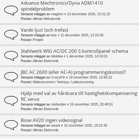
Advance Mechtronics/Dyna ADM1410
spindelproblem
Senaste inlägget av
maghen
«
13 december 2025, 13:31:15
Postat i
Allmän Mekatronik
Varde ljus! (och trefas)
Senaste inlägget av
bos
«
11 december 2025, 13:10:30
Postat i
Projekt
Stahlwerk WIG AC/DC 200 S kontrollpanel schema
Senaste inlägget av
idiotdea
«
1 december 2025, 14:19:01
Postat i
Allmän Elektronik
JBC AC 2600 (eller AC-A) programmeringskonsol?
Senaste inlägget av
CrazyFin
«
19 november 2025, 10:56:32
Postat i
Mätinstrument / Verktyg / Labbutrustning
Hjälp med val av hårdvara till hastighetskompensering
RC servo
Senaste inlägget av
stefanden
«
16 november 2025, 20:48:51
Postat i
Allmän Elektronik
Bose AV20 ingen videosignal
Senaste inlägget av
awant
«
16 november 2025, 19:22:36
Postat i
Allmän Elektronik