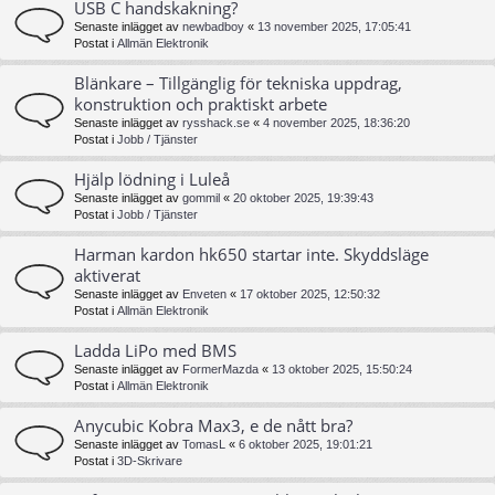
USB C handskakning?
Senaste inlägget av
newbadboy
«
13 november 2025, 17:05:41
Postat i
Allmän Elektronik
Blänkare – Tillgänglig för tekniska uppdrag,
konstruktion och praktiskt arbete
Senaste inlägget av
rysshack.se
«
4 november 2025, 18:36:20
Postat i
Jobb / Tjänster
Hjälp lödning i Luleå
Senaste inlägget av
gommil
«
20 oktober 2025, 19:39:43
Postat i
Jobb / Tjänster
Harman kardon hk650 startar inte. Skyddsläge
aktiverat
Senaste inlägget av
Enveten
«
17 oktober 2025, 12:50:32
Postat i
Allmän Elektronik
Ladda LiPo med BMS
Senaste inlägget av
FormerMazda
«
13 oktober 2025, 15:50:24
Postat i
Allmän Elektronik
Anycubic Kobra Max3, e de nått bra?
Senaste inlägget av
TomasL
«
6 oktober 2025, 19:01:21
Postat i
3D-Skrivare