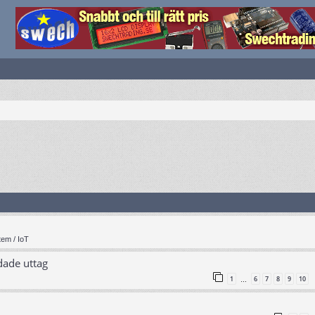
em / IoT
dade uttag
1
6
7
8
9
10
…