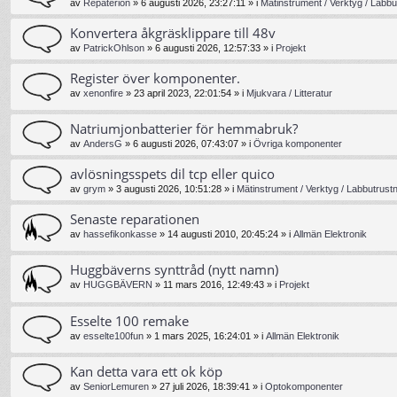
av
Repaterion
»
6 augusti 2026, 23:27:11
» i
Mätinstrument / Verktyg / Labbu
Konvertera åkgräsklippare till 48v
av
PatrickOhlson
»
6 augusti 2026, 12:57:33
» i
Projekt
Register över komponenter.
av
xenonfire
»
23 april 2023, 22:01:54
» i
Mjukvara / Litteratur
Natriumjonbatterier för hemmabruk?
av
AndersG
»
6 augusti 2026, 07:43:07
» i
Övriga komponenter
avlösningsspets dil tcp eller quico
av
grym
»
3 augusti 2026, 10:51:28
» i
Mätinstrument / Verktyg / Labbutrust
Senaste reparationen
av
hassefikonkasse
»
14 augusti 2010, 20:45:24
» i
Allmän Elektronik
Huggbäverns synttråd (nytt namn)
av
HUGGBÄVERN
»
11 mars 2016, 12:49:43
» i
Projekt
Esselte 100 remake
av
esselte100fun
»
1 mars 2025, 16:24:01
» i
Allmän Elektronik
Kan detta vara ett ok köp
av
SeniorLemuren
»
27 juli 2026, 18:39:41
» i
Optokomponenter