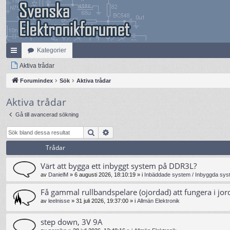
Kategorier
na
Aktiva trådar
bb
Forumindex
Sök
Aktiva trådar
lä
Aktiva trådar
nk
Gå till avancerad sökning
ar
Sök
Avancerad sökning
Trådar
Värt att bygga ett inbyggt system på DDR3L?
av
DanielM
»
6 augusti 2026, 18:10:19
» i
Inbäddade system / Inbyggda syst
Få gammal rullbandspelare (ojordad) att fungera i jor
av
leelnisse
»
31 juli 2026, 19:37:00
» i
Allmän Elektronik
step down, 3V 9A