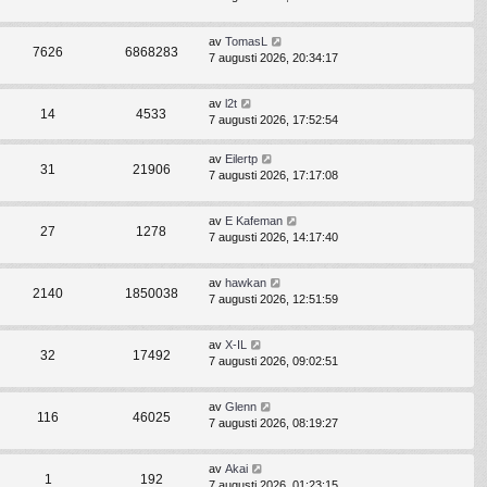
av
TomasL
7626
6868283
7 augusti 2026, 20:34:17
av
l2t
14
4533
7 augusti 2026, 17:52:54
av
Eilertp
31
21906
7 augusti 2026, 17:17:08
av
E Kafeman
27
1278
7 augusti 2026, 14:17:40
av
hawkan
2140
1850038
7 augusti 2026, 12:51:59
av
X-IL
32
17492
7 augusti 2026, 09:02:51
av
Glenn
116
46025
7 augusti 2026, 08:19:27
av
Akai
1
192
7 augusti 2026, 01:23:15