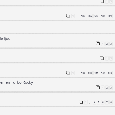
1
2
1
505
506
507
508
509
…
e ljud
1
2
3
1
2
1
139
140
141
142
143
…
ven en Turbo Rocky
1
2
3
1
4
5
6
7
8
…