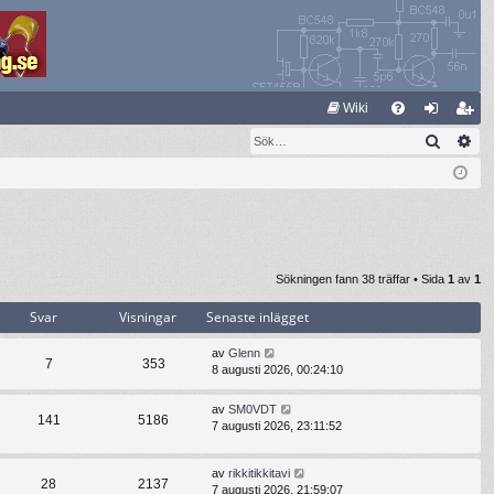
S
Wiki
Sök
Av
FA
og
li
Q
ga
m
in
ed
le
m
Sökningen fann 38 träffar • Sida
1
av
1
Svar
Visningar
Senaste inlägget
av
Glenn
7
353
8 augusti 2026, 00:24:10
av
SM0VDT
141
5186
7 augusti 2026, 23:11:52
av
rikkitikkitavi
28
2137
7 augusti 2026, 21:59:07