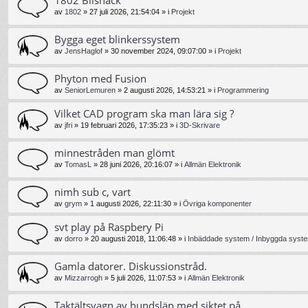
av
1802
»
27 juli 2026, 21:54:04
» i
Projekt
Bygga eget blinkerssystem
av
JensHaglof
»
30 november 2024, 09:07:00
» i
Projekt
Phyton med Fusion
av
SeniorLemuren
»
2 augusti 2026, 14:53:21
» i
Programmering
Vilket CAD program ska man lära sig ?
av
jfri
»
19 februari 2026, 17:35:23
» i
3D-Skrivare
minnestråden man glömt
av
TomasL
»
28 juni 2026, 20:16:07
» i
Allmän Elektronik
nimh sub c, vart
av
grym
»
1 augusti 2026, 22:11:30
» i
Övriga komponenter
svt play på Raspbery Pi
av
dorro
»
20 augusti 2018, 11:06:48
» i
Inbäddade system / Inbyggda syste
Gamla datorer. Diskussionstråd.
av
Mizzarrogh
»
5 juli 2026, 11:07:53
» i
Allmän Elektronik
Taktältsvagn av hundsläp med siktet på ...