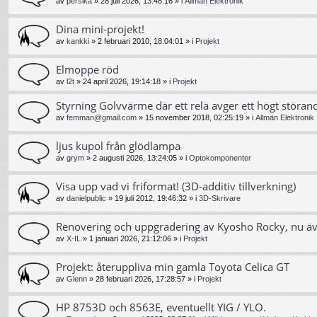
av
persika
»
28 juli 2026, 13:48:16
» i
Allmän Elektronik
Dina mini-projekt!
av
kankki
»
2 februari 2010, 18:04:01
» i
Projekt
Elmoppe röd
av
l2t
»
24 april 2026, 19:14:18
» i
Projekt
Styrning Golvvärme där ett relä avger ett högt störand
av
femman@gmail.com
»
15 november 2018, 02:25:19
» i
Allmän Elektronik
ljus kupol från glödlampa
av
grym
»
2 augusti 2026, 13:24:05
» i
Optokomponenter
Visa upp vad vi friformat! (3D-additiv tillverkning)
av
danielpublic
»
19 juli 2012, 19:46:32
» i
3D-Skrivare
Renovering och uppgradering av Kyosho Rocky, nu ä
av
X-IL
»
1 januari 2026, 21:12:06
» i
Projekt
Projekt: återuppliva min gamla Toyota Celica GT
av
Glenn
»
28 februari 2026, 17:28:57
» i
Projekt
HP 8753D och 8563E, eventuellt YIG / YLO.