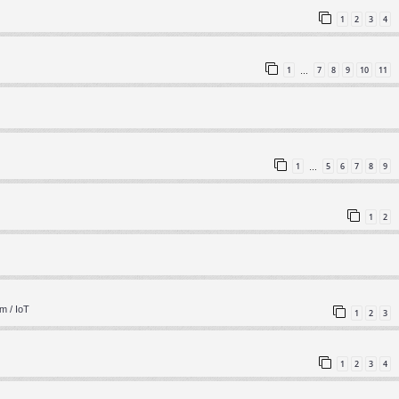
1
2
3
4
1
7
8
9
10
11
…
1
5
6
7
8
9
…
1
2
m / IoT
1
2
3
1
2
3
4