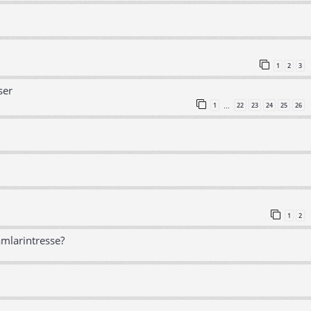
1
2
3
ser
1
22
23
24
25
26
…
1
2
amlarintresse?