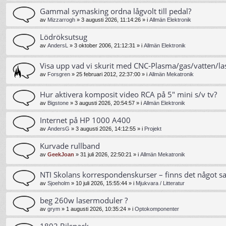
Gammal symasking ordna lågvolt till pedal?
av
Mizzarrogh
»
3 augusti 2026, 11:14:26
» i
Allmän Elektronik
Lödröksutsug
av
AndersL
»
3 oktober 2006, 21:12:31
» i
Allmän Elektronik
Visa upp vad vi skurit med CNC-Plasma/gas/vatten/la
av
Forsgren
»
25 februari 2012, 22:37:00
» i
Allmän Mekatronik
Hur aktivera komposit video RCA på 5" mini s/v tv?
av
Bigstone
»
3 augusti 2026, 20:54:57
» i
Allmän Elektronik
Internet på HP 1000 A400
av
AndersG
»
3 augusti 2026, 14:12:55
» i
Projekt
Kurvade rullband
av
GeekJoan
»
31 juli 2026, 22:50:21
» i
Allmän Mekatronik
NTI Skolans korrespondenskurser – finns det något s
av
Sjoeholm
»
10 juli 2026, 15:55:44
» i
Mjukvara / Litteratur
beg 260w lasermoduler ?
av
grym
»
1 augusti 2026, 10:35:24
» i
Optokomponenter
1802 Bilsnack