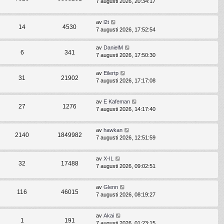
7 augusti 2026, 20:34:17
av
l2t
14
4530
7 augusti 2026, 17:52:54
av
DanielM
6
341
7 augusti 2026, 17:50:30
av
Eilertp
31
21902
7 augusti 2026, 17:17:08
av
E Kafeman
27
1276
7 augusti 2026, 14:17:40
av
hawkan
2140
1849982
7 augusti 2026, 12:51:59
av
X-IL
32
17488
7 augusti 2026, 09:02:51
av
Glenn
116
46015
7 augusti 2026, 08:19:27
av
Akai
1
191
7 augusti 2026, 01:23:15