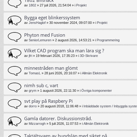
av
1802
»
27 juli 2026, 21:54:04
» i
Projekt
Bygga eget blinkerssystem
av
JensHaglof
»
30 november 2024, 09:07:00
» i
Projekt
Phyton med Fusion
av
SeniorLemuren
»
2 augusti 2026, 14:53:21
» i
Programmering
Vilket CAD program ska man lära sig ?
av
jfri
»
19 februari 2026, 17:35:23
» i
3D-Skrivare
minnestråden man glömt
av
TomasL
»
28 juni 2026, 20:16:07
» i
Allmän Elektronik
nimh sub c, vart
av
grym
»
1 augusti 2026, 22:11:30
» i
Övriga komponenter
svt play på Raspbery Pi
av
dorro
»
20 augusti 2018, 11:06:48
» i
Inbäddade system / Inbyggda syste
Gamla datorer. Diskussionstråd.
av
Mizzarrogh
»
5 juli 2026, 11:07:53
» i
Allmän Elektronik
Taktältsvagn av hundsläp med siktet på ...