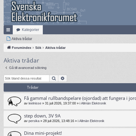
Kategorier
na
Aktiva trådar
bb
Forumindex
Sök
Aktiva trådar
lä
Aktiva trådar
nk
Gå till avancerad sökning
ar
Sök
Avancerad sökning
Trådar
Få gammal rullbandspelare (ojordad) att fungera i jor
av
leelnisse
»
31 juli 2026, 19:37:00
» i
Allmän Elektronik
step down, 3V 9A
av
persika
»
28 juli 2026, 13:48:16
» i
Allmän Elektronik
Dina mini-projekt!