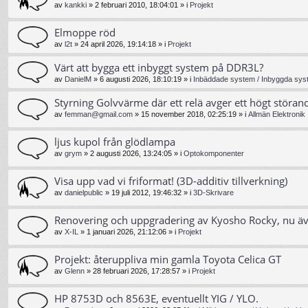
av
kankki
»
2 februari 2010, 18:04:01
» i
Projekt
Elmoppe röd
av
l2t
»
24 april 2026, 19:14:18
» i
Projekt
Värt att bygga ett inbyggt system på DDR3L?
av
DanielM
»
6 augusti 2026, 18:10:19
» i
Inbäddade system / Inbyggda syst
Styrning Golvvärme där ett relä avger ett högt störand
av
femman@gmail.com
»
15 november 2018, 02:25:19
» i
Allmän Elektronik
ljus kupol från glödlampa
av
grym
»
2 augusti 2026, 13:24:05
» i
Optokomponenter
Visa upp vad vi friformat! (3D-additiv tillverkning)
av
danielpublic
»
19 juli 2012, 19:46:32
» i
3D-Skrivare
Renovering och uppgradering av Kyosho Rocky, nu ä
av
X-IL
»
1 januari 2026, 21:12:06
» i
Projekt
Projekt: återuppliva min gamla Toyota Celica GT
av
Glenn
»
28 februari 2026, 17:28:57
» i
Projekt
HP 8753D och 8563E, eventuellt YIG / YLO.