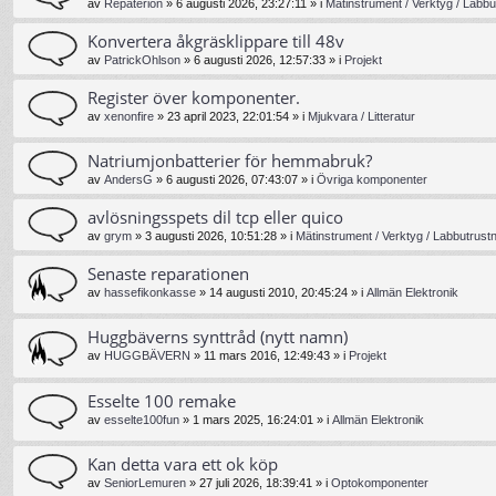
av
Repaterion
»
6 augusti 2026, 23:27:11
» i
Mätinstrument / Verktyg / Labbu
Konvertera åkgräsklippare till 48v
av
PatrickOhlson
»
6 augusti 2026, 12:57:33
» i
Projekt
Register över komponenter.
av
xenonfire
»
23 april 2023, 22:01:54
» i
Mjukvara / Litteratur
Natriumjonbatterier för hemmabruk?
av
AndersG
»
6 augusti 2026, 07:43:07
» i
Övriga komponenter
avlösningsspets dil tcp eller quico
av
grym
»
3 augusti 2026, 10:51:28
» i
Mätinstrument / Verktyg / Labbutrust
Senaste reparationen
av
hassefikonkasse
»
14 augusti 2010, 20:45:24
» i
Allmän Elektronik
Huggbäverns synttråd (nytt namn)
av
HUGGBÄVERN
»
11 mars 2016, 12:49:43
» i
Projekt
Esselte 100 remake
av
esselte100fun
»
1 mars 2025, 16:24:01
» i
Allmän Elektronik
Kan detta vara ett ok köp
av
SeniorLemuren
»
27 juli 2026, 18:39:41
» i
Optokomponenter