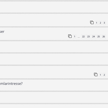
1
2
3
ser
1
22
23
24
25
26
…
1
2
amlarintresse?