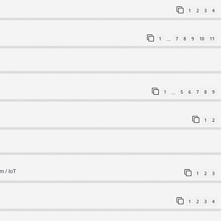
1
2
3
4
1
7
8
9
10
11
…
1
5
6
7
8
9
…
1
2
m / IoT
1
2
3
1
2
3
4