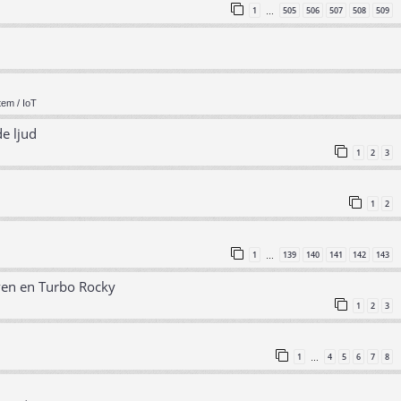
1
505
506
507
508
509
…
em / IoT
e ljud
1
2
3
1
2
1
139
140
141
142
143
…
ven en Turbo Rocky
1
2
3
1
4
5
6
7
8
…