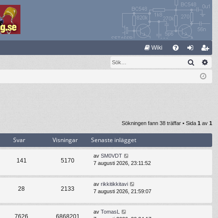
S
Wiki
Sök
Av
FA
og
li
Q
ga
m
in
ed
le
m
Sökningen fann 38 träffar • Sida
1
av
1
Svar
Visningar
Senaste inlägget
av
SM0VDT
141
5170
7 augusti 2026, 23:11:52
av
rikkitikkitavi
28
2133
7 augusti 2026, 21:59:07
av
TomasL
7626
6868201