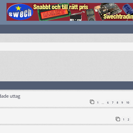
dade uttag
1
6
7
8
9
10
…
1
2