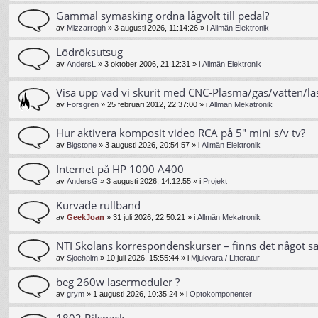
Gammal symasking ordna lågvolt till pedal?
av
Mizzarrogh
»
3 augusti 2026, 11:14:26
» i
Allmän Elektronik
Lödröksutsug
av
AndersL
»
3 oktober 2006, 21:12:31
» i
Allmän Elektronik
Visa upp vad vi skurit med CNC-Plasma/gas/vatten/la
av
Forsgren
»
25 februari 2012, 22:37:00
» i
Allmän Mekatronik
Hur aktivera komposit video RCA på 5" mini s/v tv?
av
Bigstone
»
3 augusti 2026, 20:54:57
» i
Allmän Elektronik
Internet på HP 1000 A400
av
AndersG
»
3 augusti 2026, 14:12:55
» i
Projekt
Kurvade rullband
av
GeekJoan
»
31 juli 2026, 22:50:21
» i
Allmän Mekatronik
NTI Skolans korrespondenskurser – finns det något s
av
Sjoeholm
»
10 juli 2026, 15:55:44
» i
Mjukvara / Litteratur
beg 260w lasermoduler ?
av
grym
»
1 augusti 2026, 10:35:24
» i
Optokomponenter
1802 Bilsnack