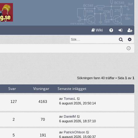
S
Wiki
Sök
Av
FA
og
li
Q
ga
m
in
ed
le
m
Sökningen fann 40 träffar • Sida
1
av
1
Svar
Visningar
Senaste inlägget
av
TomasL
127
4163
6 augusti 2026, 20:50:14
av
DanielM
2
70
6 augusti 2026, 18:37:10
av
PatrickOhlson
5
191
6 augusti 2026, 15:00:37