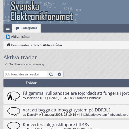
Kategorier
na
Aktiva trådar
bb
Forumindex
Sök
Aktiva trådar
lä
Aktiva trådar
nk
Gå till avancerad sökning
ar
Sök
Avancerad sökning
Trådar
Få gammal rullbandspelare (ojordad) att fungera i jor
av
leelnisse
»
31 juli 2026, 19:37:00
» i
Allmän Elektronik
Värt att bygga ett inbyggt system på DDR3L?
av
DanielM
»
6 augusti 2026, 18:10:19
» i
Inbäddade system / Inbyggda syst
Konvertera åkgräsklippare till 48v