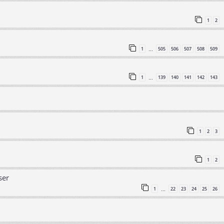
1
2
1
505
506
507
508
509
…
1
139
140
141
142
143
…
1
2
3
1
2
ser
1
22
23
24
25
26
…