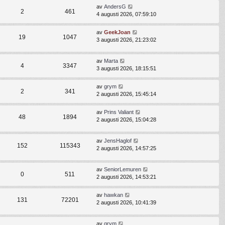
av
AndersG
2
461
4 augusti 2026, 07:59:10
av
GeekJoan
19
1047
3 augusti 2026, 21:23:02
av
Marta
4
3347
3 augusti 2026, 18:15:51
av
grym
2
341
2 augusti 2026, 15:45:14
av
Prins Valiant
48
1894
2 augusti 2026, 15:04:28
av
JensHaglof
152
115343
2 augusti 2026, 14:57:25
av
SeniorLemuren
0
511
2 augusti 2026, 14:53:21
av
hawkan
131
72201
2 augusti 2026, 10:41:39
av
grym