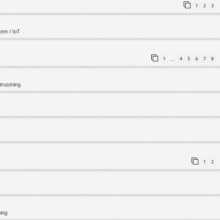
1
2
3
em / IoT
1
4
5
6
7
8
…
trustning
1
2
ning