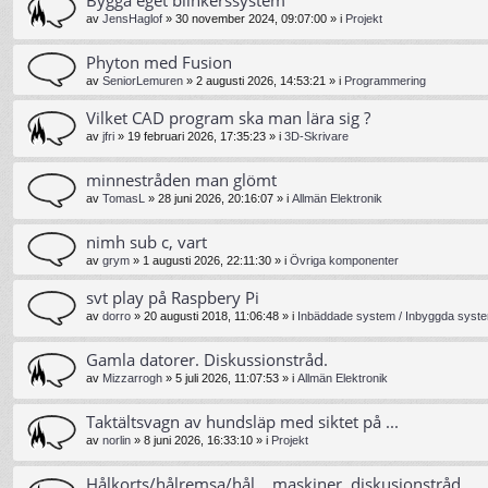
av
JensHaglof
»
30 november 2024, 09:07:00
» i
Projekt
Phyton med Fusion
av
SeniorLemuren
»
2 augusti 2026, 14:53:21
» i
Programmering
Vilket CAD program ska man lära sig ?
av
jfri
»
19 februari 2026, 17:35:23
» i
3D-Skrivare
minnestråden man glömt
av
TomasL
»
28 juni 2026, 20:16:07
» i
Allmän Elektronik
nimh sub c, vart
av
grym
»
1 augusti 2026, 22:11:30
» i
Övriga komponenter
svt play på Raspbery Pi
av
dorro
»
20 augusti 2018, 11:06:48
» i
Inbäddade system / Inbyggda syste
Gamla datorer. Diskussionstråd.
av
Mizzarrogh
»
5 juli 2026, 11:07:53
» i
Allmän Elektronik
Taktältsvagn av hundsläp med siktet på ...
av
norlin
»
8 juni 2026, 16:33:10
» i
Projekt
Hålkorts/hålremsa/hål... maskiner, diskusionstråd.