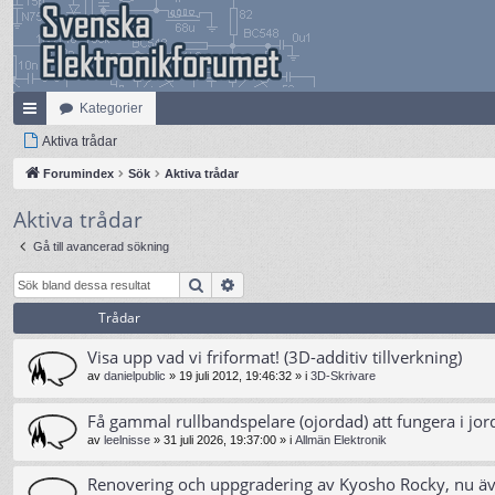
Kategorier
na
Aktiva trådar
bb
Forumindex
Sök
Aktiva trådar
lä
Aktiva trådar
nk
Gå till avancerad sökning
ar
Sök
Avancerad sökning
Trådar
Visa upp vad vi friformat! (3D-additiv tillverkning)
av
danielpublic
»
19 juli 2012, 19:46:32
» i
3D-Skrivare
Få gammal rullbandspelare (ojordad) att fungera i jor
av
leelnisse
»
31 juli 2026, 19:37:00
» i
Allmän Elektronik
Renovering och uppgradering av Kyosho Rocky, nu ä