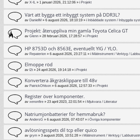
av
X-IL
»
1 januari 2026, 21:12:06
» i
Projekt
Värt att bygga ett inbyggt system på DDR3L?
av
DanielM
»
6 augusti 2026, 18:10:19
» i
Inbäddade system / Inbyggda syst
Projekt: återuppliva min gamla Toyota Celica GT
av
Glenn
»
28 februari 2026, 17:28:57
» i
Projekt
HP 8753D och 8563E, eventuellt YIG / YLO.
av
Repaterion
»
6 augusti 2026, 23:27:11
» i
Mätinstrument / Verktyg / Labbu
Elmoppe röd
av
l2t
»
24 april 2026, 19:14:18
» i
Projekt
Konvertera åkgräsklippare till 48v
av
PatrickOhlson
»
6 augusti 2026, 12:57:33
» i
Projekt
Register över komponenter.
av
xenonfire
»
23 april 2023, 22:01:54
» i
Mjukvara / Litteratur
Natriumjonbatterier för hemmabruk?
av
AndersG
»
6 augusti 2026, 07:43:07
» i
Övriga komponenter
avlösningsspets dil tcp eller quico
av
grym
»
3 augusti 2026, 10:51:28
» i
Mätinstrument / Verktyg / Labbutrust