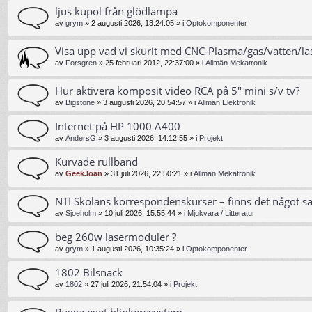
ljus kupol från glödlampa
av
grym
»
2 augusti 2026, 13:24:05
» i
Optokomponenter
Visa upp vad vi skurit med CNC-Plasma/gas/vatten/la
av
Forsgren
»
25 februari 2012, 22:37:00
» i
Allmän Mekatronik
Hur aktivera komposit video RCA på 5" mini s/v tv?
av
Bigstone
»
3 augusti 2026, 20:54:57
» i
Allmän Elektronik
Internet på HP 1000 A400
av
AndersG
»
3 augusti 2026, 14:12:55
» i
Projekt
Kurvade rullband
av
GeekJoan
»
31 juli 2026, 22:50:21
» i
Allmän Mekatronik
NTI Skolans korrespondenskurser – finns det något s
av
Sjoeholm
»
10 juli 2026, 15:55:44
» i
Mjukvara / Litteratur
beg 260w lasermoduler ?
av
grym
»
1 augusti 2026, 10:35:24
» i
Optokomponenter
1802 Bilsnack
av
1802
»
27 juli 2026, 21:54:04
» i
Projekt
Bygga eget blinkerssystem