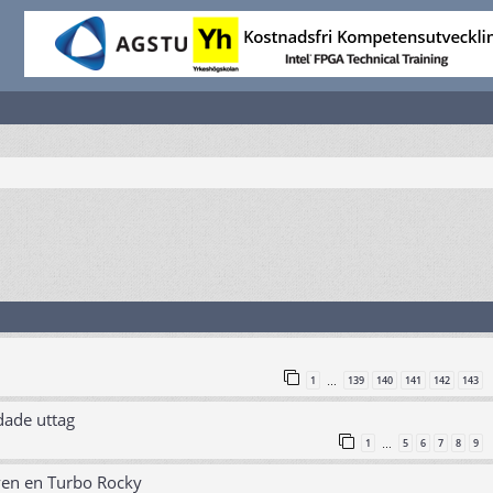
1
139
140
141
142
143
…
dade uttag
1
5
6
7
8
9
…
ven en Turbo Rocky