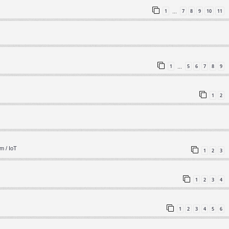
1
7
8
9
10
11
…
1
5
6
7
8
9
…
1
2
m / IoT
1
2
3
1
2
3
4
1
2
3
4
5
6