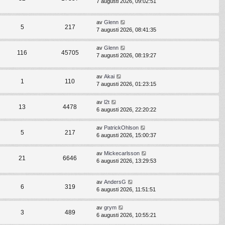
7 augusti 2026, 09:02:51
av
Glenn
5
217
7 augusti 2026, 08:41:35
av
Glenn
116
45705
7 augusti 2026, 08:19:27
av
Akai
1
110
7 augusti 2026, 01:23:15
av
l2t
13
4478
6 augusti 2026, 22:20:22
av
PatrickOhlson
5
217
6 augusti 2026, 15:00:37
av
Mickecarlsson
21
6646
6 augusti 2026, 13:29:53
av
AndersG
6
319
6 augusti 2026, 11:51:51
av
grym
3
489
6 augusti 2026, 10:55:21