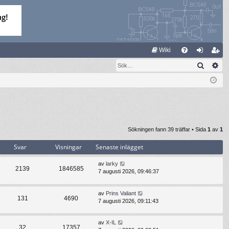
S
Wiki
Sök
Av
FA
og
li
Q
ga
m
in
ed
le
m
Sökningen fann 39 träffar • Sida
1
av
1
Svar
Visningar
Senaste inlägget
av
larky
2139
1846585
7 augusti 2026, 09:46:37
av
Prins Valiant
131
4690
7 augusti 2026, 09:11:43
av
X-IL
32
17357