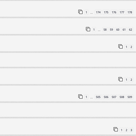
1
174
175
176
177
178
…
1
58
59
60
61
62
…
1
2
1
2
1
505
506
507
508
509
…
1
2
3