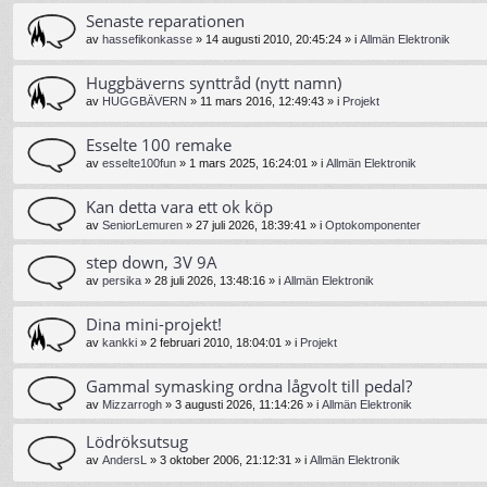
Senaste reparationen
av
hassefikonkasse
»
14 augusti 2010, 20:45:24
» i
Allmän Elektronik
Huggbäverns synttråd (nytt namn)
av
HUGGBÄVERN
»
11 mars 2016, 12:49:43
» i
Projekt
Esselte 100 remake
av
esselte100fun
»
1 mars 2025, 16:24:01
» i
Allmän Elektronik
Kan detta vara ett ok köp
av
SeniorLemuren
»
27 juli 2026, 18:39:41
» i
Optokomponenter
step down, 3V 9A
av
persika
»
28 juli 2026, 13:48:16
» i
Allmän Elektronik
Dina mini-projekt!
av
kankki
»
2 februari 2010, 18:04:01
» i
Projekt
Gammal symasking ordna lågvolt till pedal?
av
Mizzarrogh
»
3 augusti 2026, 11:14:26
» i
Allmän Elektronik
Lödröksutsug
av
AndersL
»
3 oktober 2006, 21:12:31
» i
Allmän Elektronik