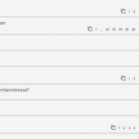
1
2
ser
1
22
23
24
25
26
…
1
2
amlarintresse?
1
2
3
4