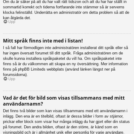
Om du är säker på att du har valt rätt tidszon och att du har har ställt in
sommartid korrekt och tiderna fortfarande inte stämmer så är serverns
klocka felinställd. Underrätta en administratör om detta problem så att de
kan åtgärda det.
Upp
Mitt språk finns inte med i listan!
I så fall har förmodligen inte administratören installerat ditt språk eller så
har ingen översatt forumet till ditt språk. Fråga administratören om de
skulle kunna installera språkpaketet du vill ha. Om språkpaketet inte
finns så är du välkommen att skapa en ny översättning. Mer information
finns på phpBB Limiteds webbplats (använd länken längst ner på
forumsidorna).
Upp
Vad är det för bild som visas tillsammans med mitt
användarnamn?
Det finns två bilder som kan visas tillsammans med ett användarnamn i
inlägg. Den ena är en titelbild, oftast är dessa bilder i form av stjärnor,
prickar eller block som visar hur många inlägg du har gjort eller din status
på forumet. Den andra bilden, oftast är den större, är känd som en
visningsbild och är i allmänhet unik eller personlig för varje användare.