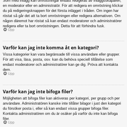
Som med inlägg kan omröstningar endast redigeras av inläggsskaparen,
en moderator eller en administratör. För att redigera en omröstning klickar
du på redigeringsknappen för det första inlägget i tråden. Om ingen har
röstat så går det att ta bort omröstningen eller redigera alternativen. Om
någon däremot har röstat så kan endast moderatorer och administratörer
redigera eller ta bort omröstningen. Detta för att förhindra fusk.
Upp
Varför kan jag inte komma åt en kategori?
Vissa kategorier kan vara begränsade till vissa användare eller grupper.
För att visa, läsa, posta, osv. kan du behöva speciell tillåtelse som
endast moderatorer och administratörer kan ge dig. Pröva att kontakta
dem.
Upp
Varför kan jag inte bifoga filer?
Möjligheten att bifoga filer kan aktiveras per kategori, per grupp och per
användare. Administratören kanske inte tillåter bilagor i just den kategori
du försöker posta i, eller så kan endast vissa grupper bifoga filer.
Kontakta administratören om du är osäker på varför du inte kan bifoga
filer.
Upp