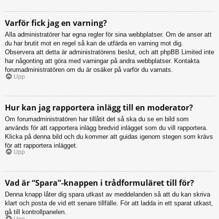
Varför fick jag en varning?
Alla administratörer har egna regler för sina webbplatser. Om de anser att
du har brutit mot en regel så kan de utfärda en varning mot dig.
Observera att detta är administratörens beslut, och att phpBB Limited inte
har någonting att göra med varningar på andra webbplatser. Kontakta
forumadministratören om du är osäker på varför du varnats.
Upp
Hur kan jag rapportera inlägg till en moderator?
Om forumadministratören har tillåtit det så ska du se en bild som
används för att rapportera inlägg bredvid inlägget som du vill rapportera.
Klicka på denna bild och du kommer att guidas igenom stegen som krävs
för att rapportera inlägget.
Upp
Vad är “Spara”-knappen i trådformuläret till för?
Denna knapp låter dig spara utkast av meddelanden så att du kan skriva
klart och posta de vid ett senare tillfälle. För att ladda in ett sparat utkast,
gå till kontrollpanelen.
Upp