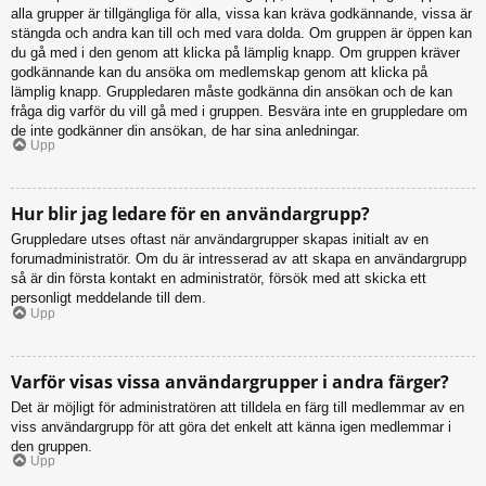
alla grupper är tillgängliga för alla, vissa kan kräva godkännande, vissa är
stängda och andra kan till och med vara dolda. Om gruppen är öppen kan
du gå med i den genom att klicka på lämplig knapp. Om gruppen kräver
godkännande kan du ansöka om medlemskap genom att klicka på
lämplig knapp. Gruppledaren måste godkänna din ansökan och de kan
fråga dig varför du vill gå med i gruppen. Besvära inte en gruppledare om
de inte godkänner din ansökan, de har sina anledningar.
Upp
Hur blir jag ledare för en användargrupp?
Gruppledare utses oftast när användargrupper skapas initialt av en
forumadministratör. Om du är intresserad av att skapa en användargrupp
så är din första kontakt en administratör, försök med att skicka ett
personligt meddelande till dem.
Upp
Varför visas vissa användargrupper i andra färger?
Det är möjligt för administratören att tilldela en färg till medlemmar av en
viss användargrupp för att göra det enkelt att känna igen medlemmar i
den gruppen.
Upp