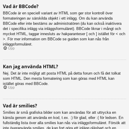
Vad är BBCode?
BBCode är en speciell variant av HTML som ger stor kontroll över
formateringen av särskilda objekt i ett inlägg. Om du kan använda
BBCode eller inte bestäms av administratören (du kan också inaktivera
det i specifika inlägg via inläggsformuläret). BBCode liknar i mångt och
mycket HTML, taggar innesluts av hakparanteser [ och ] istället för < och
>. För mer information om BBCode se guiden som kan nås från
inläggsformuläret.
Upp
Kan jag använda HTML?
Nej. Det är inte möjligt att posta HTML på detta forum och få det tolkat
som HTML. Den mesta formatering som kan göras med HTML kan
istället göras med BBCode.
Upp
Vad är smilies?
Smilies är små grafiska bilder som kan användas för att uttrycka en
känsla genom att använda en kod, t.ex. :) för glad, eller :( för ledsen. En
fullständig lista över alla smilies kan nås via inläggsformuläret. Försök att
inte överanvända smilies, de kan fort göra ett inlägg oläsbart och en