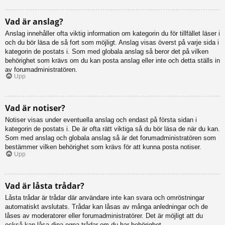
Vad är anslag?
Anslag innehåller ofta viktig information om kategorin du för tillfället läser i
och du bör läsa de så fort som möjligt. Anslag visas överst på varje sida i
kategorin de postats i. Som med globala anslag så beror det på vilken
behörighet som krävs om du kan posta anslag eller inte och detta ställs in
av forumadministratören.
Upp
Vad är notiser?
Notiser visas under eventuella anslag och endast på första sidan i
kategorin de postats i. De är ofta rätt viktiga så du bör läsa de när du kan.
Som med anslag och globala anslag så är det forumadministratören som
bestämmer vilken behörighet som krävs för att kunna posta notiser.
Upp
Vad är låsta trådar?
Låsta trådar är trådar där användare inte kan svara och omröstningar
automatiskt avslutats. Trådar kan låsas av många anledningar och de
låses av moderatorer eller forumadministratörer. Det är möjligt att du
också kan låsa dina egna trådar om du har behörighet.