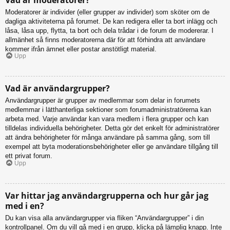
Moderatorer är individer (eller grupper av individer) som sköter om de
dagliga aktiviteterna på forumet. De kan redigera eller ta bort inlägg och
låsa, låsa upp, flytta, ta bort och dela trådar i de forum de modererar. I
allmänhet så finns moderatorerna där för att förhindra att användare
kommer ifrån ämnet eller postar anstötligt material.
Upp
Vad är användargrupper?
Användargrupper är grupper av medlemmar som delar in forumets
medlemmar i lätthanterliga sektioner som forumadministratörerna kan
arbeta med. Varje användar kan vara medlem i flera grupper och kan
tilldelas individuella behörigheter. Detta gör det enkelt för administratörer
att ändra behörigheter för många användare på samma gång, som till
exempel att byta moderationsbehörigheter eller ge användare tillgång till
ett privat forum.
Upp
Var hittar jag användargrupperna och hur går jag
med i en?
Du kan visa alla användargrupper via fliken “Användargrupper” i din
kontrollpanel. Om du vill gå med i en grupp, klicka på lämplig knapp. Inte