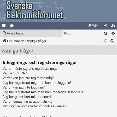
Wiki
Sök
na
Aktiva trådar
at
og
li
S
bb
Forumindex
eg
Vanliga frågor
ga
m
ö
Vanliga frågor
lä
ori
in
ed
k
nk
er
le
Inloggnings- och registreringsfrågor
ar
m
Varför måste jag ens registrera mig?
Vad är COPPA?
Varför kan jag inte registrera mig?
Jag har registrerat mig men kan inte logga in!
Varför kan jag inte logga in?
Jag har registrerat mig men kan inte logga in längre?!
Jag har glömt bort mitt lösenord!
Varför loggas jag ut automatiskt?
Vad gör “Ta bort alla forumcookies”-länken?