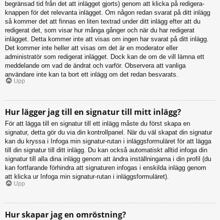
begränsad tid från det att inlägget gjorts) genom att klicka på redigera-
knappen för det relevanta inlägget. Om någon redan svarat på ditt inlägg
så kommer det att finnas en liten textrad under ditt inlägg efter att du
redigerat det, som visar hur många gånger och när du har redigerat
inlägget. Detta kommer inte att visas om ingen har svarat på ditt inlägg.
Det kommer inte heller att visas om det är en moderator eller
administratör som redigerat inlägget. Dock kan de om de vill lämna ett
meddelande om vad de ändrat och varför. Observera att vanliga
användare inte kan ta bort ett inlägg om det redan besvarats.
Upp
Hur lägger jag till en signatur till mitt inlägg?
För att lägga till en signatur till ett inlägg måste du först skapa en
signatur, detta gör du via din kontrollpanel. När du väl skapat din signatur
kan du kryssa i Infoga min signatur-rutan i inläggsformuläret för att lägga
till din signatur till ditt inlägg. Du kan också automatiskt alltid infoga din
signatur till alla dina inlägg genom att ändra inställningarna i din profil (du
kan fortfarande förhindra att signaturen infogas i enskilda inlägg genom
att klicka ur Infoga min signatur-rutan i inläggsformuläret).
Upp
Hur skapar jag en omröstning?