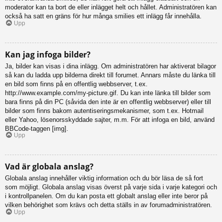
moderator kan ta bort de eller inlägget helt och hållet. Administratören kan
också ha satt en gräns för hur många smilies ett inlägg får innehålla.
Upp
Kan jag infoga bilder?
Ja, bilder kan visas i dina inlägg. Om administratören har aktiverat bilagor
så kan du ladda upp bilderna direkt till forumet. Annars måste du länka till
en bild som finns på en offentlig webbserver, t.ex.
http://www.example.com/my-picture.gif. Du kan inte länka till bilder som
bara finns på din PC (såvida den inte är en offentlig webbserver) eller till
bilder som finns bakom autentiseringsmekanismer, som t.ex. Hotmail
eller Yahoo, lösenorsskyddade sajter, m.m. För att infoga en bild, använd
BBCode-taggen [img].
Upp
Vad är globala anslag?
Globala anslag innehåller viktig information och du bör läsa de så fort
som möjligt. Globala anslag visas överst på varje sida i varje kategori och
i kontrollpanelen. Om du kan posta ett globalt anslag eller inte beror på
vilken behörighet som krävs och detta ställs in av forumadministratören.
Upp