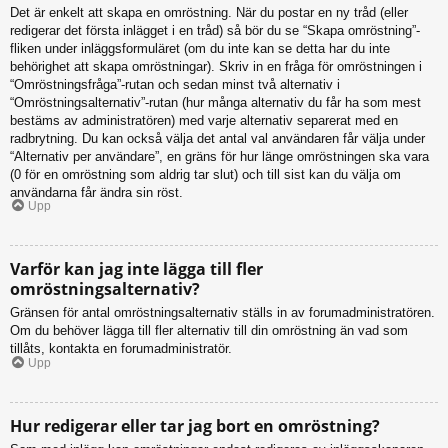
Det är enkelt att skapa en omröstning. När du postar en ny tråd (eller
redigerar det första inlägget i en tråd) så bör du se “Skapa omröstning”-
fliken under inläggsformuläret (om du inte kan se detta har du inte
behörighet att skapa omröstningar). Skriv in en fråga för omröstningen i
“Omröstningsfråga”-rutan och sedan minst två alternativ i
“Omröstningsalternativ”-rutan (hur många alternativ du får ha som mest
bestäms av administratören) med varje alternativ separerat med en
radbrytning. Du kan också välja det antal val användaren får välja under
“Alternativ per användare”, en gräns för hur länge omröstningen ska vara
(0 för en omröstning som aldrig tar slut) och till sist kan du välja om
användarna får ändra sin röst.
Upp
Varför kan jag inte lägga till fler
omröstningsalternativ?
Gränsen för antal omröstningsalternativ ställs in av forumadministratören.
Om du behöver lägga till fler alternativ till din omröstning än vad som
tillåts, kontakta en forumadministratör.
Upp
Hur redigerar eller tar jag bort en omröstning?