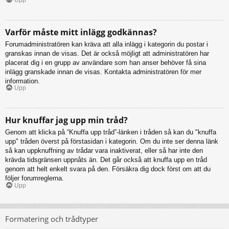
Varför måste mitt inlägg godkännas?
Forumadministratören kan kräva att alla inlägg i kategorin du postar i
granskas innan de visas. Det är också möjligt att administratören har
placerat dig i en grupp av användare som han anser behöver få sina
inlägg granskade innan de visas. Kontakta administratören för mer
information.
Upp
Hur knuffar jag upp min tråd?
Genom att klicka på “Knuffa upp tråd”-länken i tråden så kan du "knuffa
upp" tråden överst på förstasidan i kategorin. Om du inte ser denna länk
så kan uppknuffning av trådar vara inaktiverat, eller så har inte den
krävda tidsgränsen uppnåts än. Det går också att knuffa upp en tråd
genom att helt enkelt svara på den. Försäkra dig dock först om att du
följer forumreglerna.
Upp
Formatering och trådtyper