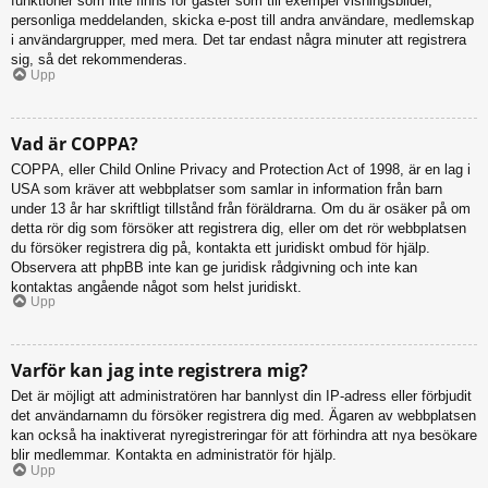
funktioner som inte finns för gäster som till exempel visningsbilder,
personliga meddelanden, skicka e-post till andra användare, medlemskap
i användargrupper, med mera. Det tar endast några minuter att registrera
sig, så det rekommenderas.
Upp
Vad är COPPA?
COPPA, eller Child Online Privacy and Protection Act of 1998, är en lag i
USA som kräver att webbplatser som samlar in information från barn
under 13 år har skriftligt tillstånd från föräldrarna. Om du är osäker på om
detta rör dig som försöker att registrera dig, eller om det rör webbplatsen
du försöker registrera dig på, kontakta ett juridiskt ombud för hjälp.
Observera att phpBB inte kan ge juridisk rådgivning och inte kan
kontaktas angående något som helst juridiskt.
Upp
Varför kan jag inte registrera mig?
Det är möjligt att administratören har bannlyst din IP-adress eller förbjudit
det användarnamn du försöker registrera dig med. Ägaren av webbplatsen
kan också ha inaktiverat nyregistreringar för att förhindra att nya besökare
blir medlemmar. Kontakta en administratör för hjälp.
Upp