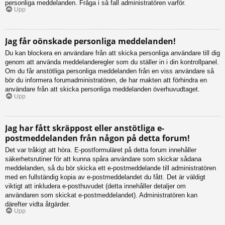
personliga meddelanden. Fråga i så fall administratören varför.
Upp
Jag får oönskade personliga meddelanden!
Du kan blockera en användare från att skicka personliga användare till dig
genom att använda meddelanderegler som du ställer in i din kontrollpanel.
Om du får anstötliga personliga meddelanden från en viss användare så
bör du informera forumadministratören, de har makten att förhindra en
användare från att skicka personliga meddelanden överhuvudtaget.
Upp
Jag har fått skräppost eller anstötliga e-
postmeddelanden från någon på detta forum!
Det var tråkigt att höra. E-postformuläret på detta forum innehåller
säkerhetsrutiner för att kunna spåra användare som skickar sådana
meddelanden, så du bör skicka ett e-postmeddelande till administratören
med en fullständig kopia av e-postmeddelandet du fått. Det är väldigt
viktigt att inkludera e-posthuvudet (detta innehåller detaljer om
användaren som skickat e-postmeddelandet). Administratören kan
därefter vidta åtgärder.
Upp