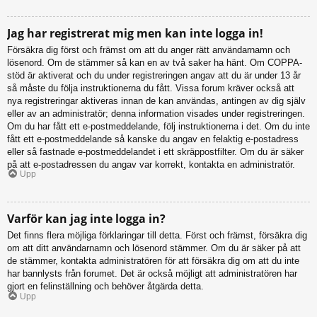
Jag har registrerat mig men kan inte logga in!
Försäkra dig först och främst om att du anger rätt användarnamn och
lösenord. Om de stämmer så kan en av två saker ha hänt. Om COPPA-
stöd är aktiverat och du under registreringen angav att du är under 13 år
så måste du följa instruktionerna du fått. Vissa forum kräver också att
nya registreringar aktiveras innan de kan användas, antingen av dig själv
eller av an administratör; denna information visades under registreringen.
Om du har fått ett e-postmeddelande, följ instruktionerna i det. Om du inte
fått ett e-postmeddelande så kanske du angav en felaktig e-postadress
eller så fastnade e-postmeddelandet i ett skräppostfilter. Om du är säker
på att e-postadressen du angav var korrekt, kontakta en administratör.
Upp
Varför kan jag inte logga in?
Det finns flera möjliga förklaringar till detta. Först och främst, försäkra dig
om att ditt användarnamn och lösenord stämmer. Om du är säker på att
de stämmer, kontakta administratören för att försäkra dig om att du inte
har bannlysts från forumet. Det är också möjligt att administratören har
gjort en felinställning och behöver åtgärda detta.
Upp