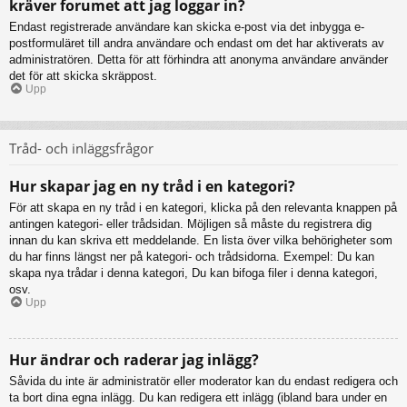
kräver forumet att jag loggar in?
Endast registrerade användare kan skicka e-post via det inbygga e-
postformuläret till andra användare och endast om det har aktiverats av
administratören. Detta för att förhindra att anonyma användare använder
det för att skicka skräppost.
Upp
Tråd- och inläggsfrågor
Hur skapar jag en ny tråd i en kategori?
För att skapa en ny tråd i en kategori, klicka på den relevanta knappen på
antingen kategori- eller trådsidan. Möjligen så måste du registrera dig
innan du kan skriva ett meddelande. En lista över vilka behörigheter som
du har finns längst ner på kategori- och trådsidorna. Exempel: Du kan
skapa nya trådar i denna kategori, Du kan bifoga filer i denna kategori,
osv.
Upp
Hur ändrar och raderar jag inlägg?
Såvida du inte är administratör eller moderator kan du endast redigera och
ta bort dina egna inlägg. Du kan redigera ett inlägg (ibland bara under en