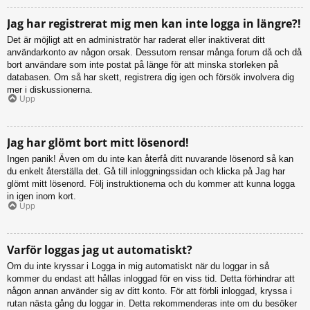
Jag har registrerat mig men kan inte logga in längre?!
Det är möjligt att en administratör har raderat eller inaktiverat ditt
användarkonto av någon orsak. Dessutom rensar många forum då och då
bort användare som inte postat på länge för att minska storleken på
databasen. Om så har skett, registrera dig igen och försök involvera dig
mer i diskussionerna.
Upp
Jag har glömt bort mitt lösenord!
Ingen panik! Även om du inte kan återfå ditt nuvarande lösenord så kan
du enkelt återställa det. Gå till inloggningssidan och klicka på Jag har
glömt mitt lösenord. Följ instruktionerna och du kommer att kunna logga
in igen inom kort.
Upp
Varför loggas jag ut automatiskt?
Om du inte kryssar i Logga in mig automatiskt när du loggar in så
kommer du endast att hållas inloggad för en viss tid. Detta förhindrar att
någon annan använder sig av ditt konto. För att förbli inloggad, kryssa i
rutan nästa gång du loggar in. Detta rekommenderas inte om du besöker