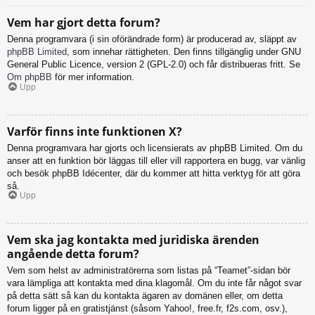
Vem har gjort detta forum?
Denna programvara (i sin oförändrade form) är producerad av, släppt av
phpBB Limited
, som innehar rättigheten. Den finns tillgänglig under GNU
General Public Licence, version 2 (GPL-2.0) och får distribueras fritt. Se
Om phpBB
för mer information.
Upp
Varför finns inte funktionen X?
Denna programvara har gjorts och licensierats av phpBB Limited. Om du
anser att en funktion bör läggas till eller vill rapportera en bugg, var vänlig
och besök phpBB Idécenter, där du kommer att hitta verktyg för att göra
så.
Upp
Vem ska jag kontakta med juridiska ärenden
angående detta forum?
Vem som helst av administratörerna som listas på “Teamet”-sidan bör
vara lämpliga att kontakta med dina klagomål. Om du inte får något svar
på detta sätt så kan du kontakta ägaren av domänen eller, om detta
forum ligger på en gratistjänst (såsom Yahoo!, free.fr, f2s.com, osv.),