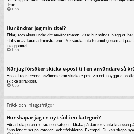
detta.
Upp
Hur ändrar jag min titel?
Titlar, som visas under ditt användarnamn, visar hur många inlägg du har gj
ställs in av forumadministratören. Missbruka inte forumet genom att posta i
inläggsantal.
Upp
När jag försöker skicka e-post till en användare så kr
Endast registrerade användare kan skicka e-post via det inbygga e-postfor
skicka skräppost.
Upp
Tråd- och inläggsfrågor
Hur skapar jag en ny tråd i en kategori?
För att skapa en ny tråd i en kategori, klicka på den relevanta knappen på
finns längst ner på kategori- och trådsidorna. Exempel: Du kan skapa nya t