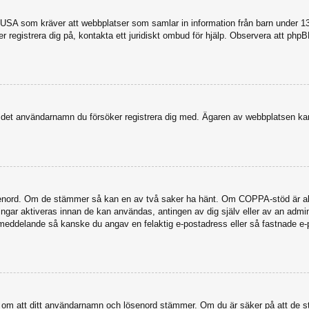
USA som kräver att webbplatser som samlar in information från barn under 13 år
ker registrera dig på, kontakta ett juridiskt ombud för hjälp. Observera att ph
dit det användarnamn du försöker registrera dig med. Ägaren av webbplatsen kan
senord. Om de stämmer så kan en av två saker ha hänt. Om COPPA-stöd är akti
eringar aktiveras innan de kan användas, antingen av dig själv eller av an admi
stmeddelande så kanske du angav en felaktig e-postadress eller så fastnade e-
a dig om att ditt användarnamn och lösenord stämmer. Om du är säker på att de s