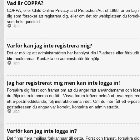
Vad är COPPA?
COPPA, eller Child Online Privacy and Protection Act of 1998, är en lag i 
dig som försöker att registrera dig, eller om det rör webbplatsen du försö
som helst juridiskt.
Upp
Varför kan jag inte registrera mig?
Det är möjligt att administratören har bannlyst din IP-adress eller förbju
blir medlemmar. Kontakta en administratör för hjälp.
Upp
Jag har registrerat mig men kan inte logga in!
Försäkra dig först och främst om att du anger rätt användarnamn och lö
du följa instruktionerna du fått. Vissa forum kräver också att nya registr
ett e-postmeddelande, följ instruktionerna i det. Om du inte fått ett e-po
postadressen du angav var korrekt, kontakta en administratör.
Upp
Varför kan jag inte logga in?
Det finns flera möjliga förklaringar till detta. Först och främst, försäkr