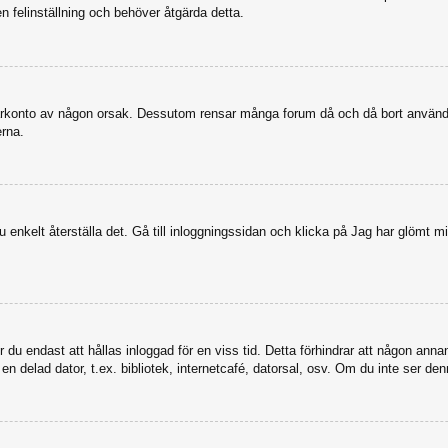
en felinställning och behöver åtgärda detta.
nvändarkonto av någon orsak. Dessutom rensar många forum då och då bort anvä
erna.
enkelt återställa det. Gå till inloggningssidan och klicka på Jag har glömt mi
u endast att hållas inloggad för en viss tid. Detta förhindrar att någon annan 
 delad dator, t.ex. bibliotek, internetcafé, datorsal, osv. Om du inte ser den