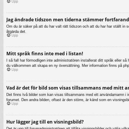
Upp
Jag ändrade tidszon men tiderna stämmer fortfarande
Om du är säker på att du har valt rätt tidszon och att du har har ställt i
åtgärda det.
Upp
Mitt språk finns inte med i listan!
I så fall har förmodligen inte administratören installerat ditt språk eller 
du välkommen att skapa en ny översättning. Mer information finns på ph
Upp
Vad är det för bild som visas tillsammans med mitt
Det finns två bilder som kan visas tillsammans med ett användarnamn i inläg
forumet. Den andra bilden, oftast är den större, är känd som en visningsbil
Upp
Hur lägger jag till en visningsbild?
Det är upp till forumadministratören att tillåta visningsbilder och välja 