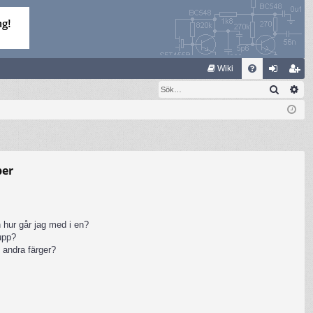
S
Wiki
Sök
Av
FA
og
li
Q
ga
m
in
ed
le
per
m
 hur går jag med i en?
rupp?
 andra färger?