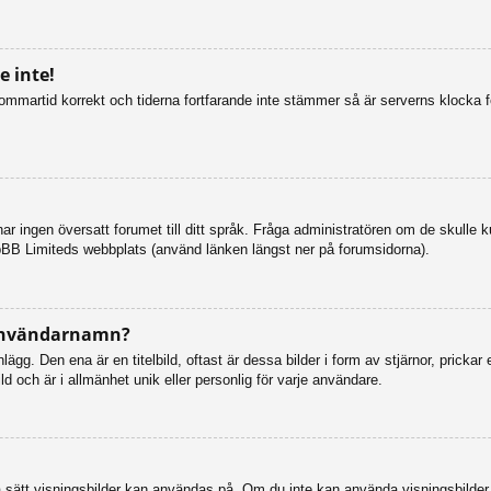
 inte!
n sommartid korrekt och tiderna fortfarande inte stämmer så är serverns klocka 
så har ingen översatt forumet till ditt språk. Fråga administratören om de skulle
pBB Limiteds webbplats (använd länken längst ner på forumsidorna).
 användarnamn?
g. Den ena är en titelbild, oftast är dessa bilder i form av stjärnor, prickar 
d och är i allmänhet unik eller personlig för varje användare.
vilka sätt visningsbilder kan användas på. Om du inte kan använda visningsbilde