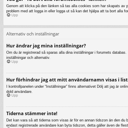
Genom att klicka på den länken så tas alla cookies som har skapats av php
problem med att logga in eller logga ut så kan det hjälpa att ta bort alla 
Upp
Alternativ och inställningar
Hur ändrar jag mina inställningar?
Om du är registrerad så sparas alla dina inställningar i forumets databas. F
inställningar och alternativ.
Upp
Hur förhindrar jag att mitt användarnamn visas i list
I kontrollpanelen under “Inställningar” finns alternativet Dölj att jag är 
dold användare.
Upp
Tiderna stämmer inte!
Det kan vara så att tiderna som visas är för en annan tidszon än den du bef
endast registrerade användare kan byta tidszon, detta gäller även de flesta