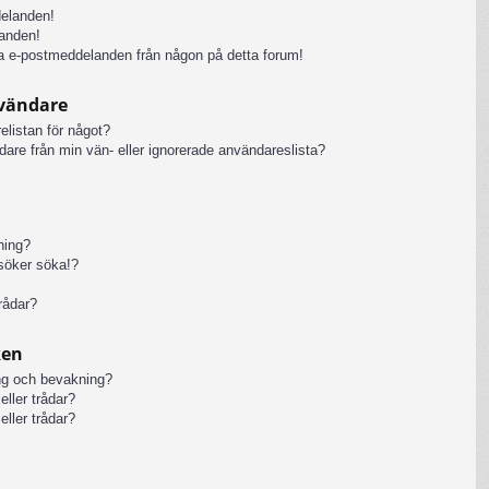
delanden!
anden!
iga e-postmeddelanden från någon på detta forum!
nvändare
elistan för något?
ändare från min vän- eller ignorerade användareslista?
kning?
rsöker söka!?
rådar?
ken
ng och bevakning?
eller trådar?
eller trådar?