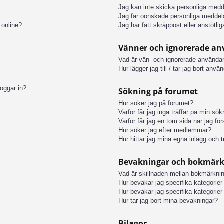
Jag kan inte skicka personliga med
Jag får oönskade personliga meddel
 online?
Jag har fått skräppost eller anstötl
Vänner och ignorerade a
Vad är vän- och ignorerade användar
Hur lägger jag till / tar jag bort anv
loggar in?
Sökning på forumet
Hur söker jag på forumet?
Varför får jag inga träffar på min sö
Varför får jag en tom sida när jag fö
Hur söker jag efter medlemmar?
Hur hittar jag mina egna inlägg och t
Bevakningar och bokmär
Vad är skillnaden mellan bokmärkni
Hur bevakar jag specifika kategorier 
Hur bevakar jag specifika kategorier 
Hur tar jag bort mina bevakningar?
Bilagor