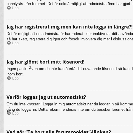
bannlysts från forumet. Det är också möjligt att administratören har gjort 
Upp
Jag har registrerat mig men kan inte logga in längre?!
Det är möjligt att en administratör har raderat eller inaktiverat ditt a
så har skett, registrera dig igen och försök involvera dig mer i diskussion
Upp
Jag har glömt bort mitt lösenord!
Ingen panik! Även om du inte kan återfå ditt nuvarande lösenord så kan du 
inom kort.
Upp
Varför loggas jag ut automatiskt?
Om du inte kryssar i Logga in mig automatiskt när du loggar in så kommer d
gång du loggar in. Detta rekommenderas inte om du besöker forumet från en
Upp
Vad gör “Ta bort alla forumcookies”-länken?