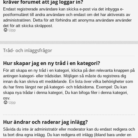
kräver forumet att jag loggar in?
Endast registrerade användare kan skicka e-post via det inbygga e-
postformuläret till andra användare och endast om det har aktiverats av
administratören. Detta för att förhindra att anonyma användare använder
det för att skicka skräppost.
Upp
Tråd- och inläggsfrågor
Hur skapar jag en ny tråd i en kategori?
För att skapa en ny tråd i en kategori, klicka på den relevanta knappen på
antingen kategori- eller trådsidan. Möjligen så måste du registrera dig
innan du kan skriva ett meddelande. En lista över vilka behörigheter som
du har finns längst ner på kategori- och trådsidorna. Exempel: Du kan
skapa nya trådar i denna kategori, Du kan bifoga filer i denna kategori,
osv.
Upp
Hur ändrar och raderar jag inlägg?
Såvida du inte är administratör eller moderator kan du endast redigera och
ta bort dina egna inlägg. Du kan redigera ett inlägg (ibland bara under en