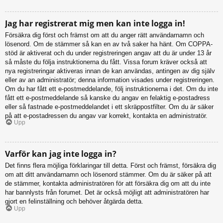
Jag har registrerat mig men kan inte logga in!
Försäkra dig först och främst om att du anger rätt användarnamn och
lösenord. Om de stämmer så kan en av två saker ha hänt. Om COPPA-
stöd är aktiverat och du under registreringen angav att du är under 13 år
så måste du följa instruktionerna du fått. Vissa forum kräver också att
nya registreringar aktiveras innan de kan användas, antingen av dig själv
eller av an administratör; denna information visades under registreringen.
Om du har fått ett e-postmeddelande, följ instruktionerna i det. Om du inte
fått ett e-postmeddelande så kanske du angav en felaktig e-postadress
eller så fastnade e-postmeddelandet i ett skräppostfilter. Om du är säker
på att e-postadressen du angav var korrekt, kontakta en administratör.
Upp
Varför kan jag inte logga in?
Det finns flera möjliga förklaringar till detta. Först och främst, försäkra dig
om att ditt användarnamn och lösenord stämmer. Om du är säker på att
de stämmer, kontakta administratören för att försäkra dig om att du inte
har bannlysts från forumet. Det är också möjligt att administratören har
gjort en felinställning och behöver åtgärda detta.
Upp