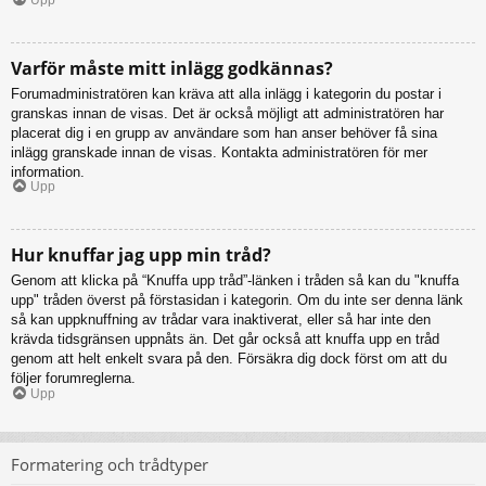
Varför måste mitt inlägg godkännas?
Forumadministratören kan kräva att alla inlägg i kategorin du postar i
granskas innan de visas. Det är också möjligt att administratören har
placerat dig i en grupp av användare som han anser behöver få sina
inlägg granskade innan de visas. Kontakta administratören för mer
information.
Upp
Hur knuffar jag upp min tråd?
Genom att klicka på “Knuffa upp tråd”-länken i tråden så kan du "knuffa
upp" tråden överst på förstasidan i kategorin. Om du inte ser denna länk
så kan uppknuffning av trådar vara inaktiverat, eller så har inte den
krävda tidsgränsen uppnåts än. Det går också att knuffa upp en tråd
genom att helt enkelt svara på den. Försäkra dig dock först om att du
följer forumreglerna.
Upp
Formatering och trådtyper