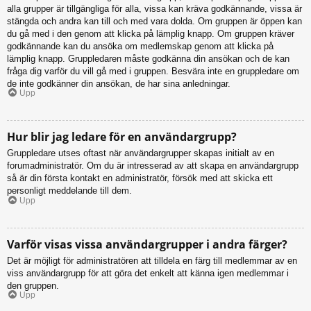
alla grupper är tillgängliga för alla, vissa kan kräva godkännande, vissa är
stängda och andra kan till och med vara dolda. Om gruppen är öppen kan
du gå med i den genom att klicka på lämplig knapp. Om gruppen kräver
godkännande kan du ansöka om medlemskap genom att klicka på
lämplig knapp. Gruppledaren måste godkänna din ansökan och de kan
fråga dig varför du vill gå med i gruppen. Besvära inte en gruppledare om
de inte godkänner din ansökan, de har sina anledningar.
Upp
Hur blir jag ledare för en användargrupp?
Gruppledare utses oftast när användargrupper skapas initialt av en
forumadministratör. Om du är intresserad av att skapa en användargrupp
så är din första kontakt en administratör, försök med att skicka ett
personligt meddelande till dem.
Upp
Varför visas vissa användargrupper i andra färger?
Det är möjligt för administratören att tilldela en färg till medlemmar av en
viss användargrupp för att göra det enkelt att känna igen medlemmar i
den gruppen.
Upp