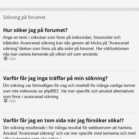
Sökning på forumet
Hur söker jag på forumet?
Ange en term i sökrutan som finns på indexsidan, forumsidor och
trådsidor. Avancerad sökning kan nås genom att klicka på “Avancerad
sökning”-länken som finns på alla sidor på forumet. Hur sökfunktionen
nås kan variera beroende på vilken stil som används.
Upp
Varför får jag inga träffar på min sökning?
Din sökning var förmodligen för vag och innehöll för många vanliga termer
som inte indexeras av phpBB3. Var mer specifik och använd alternativen
som finns i avancerad sökning.
Upp
Varför får jag en tom sida när jag försöker söka!?
Din sökning resulterade i för många resultat för webbservern att hantera.
Använd “Avancerad sökning” och var mer specifik med termerna och med
vilka kategorier som ska sökas i.