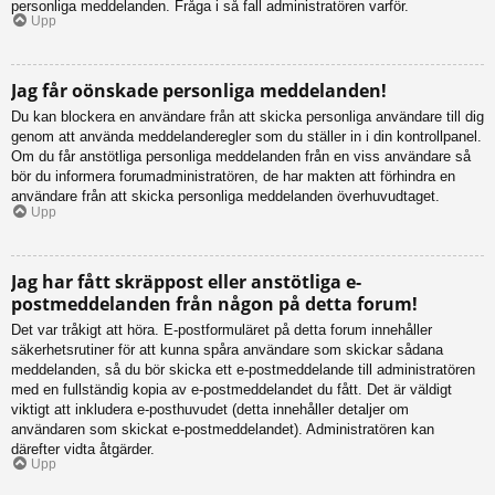
personliga meddelanden. Fråga i så fall administratören varför.
Upp
Jag får oönskade personliga meddelanden!
Du kan blockera en användare från att skicka personliga användare till dig
genom att använda meddelanderegler som du ställer in i din kontrollpanel.
Om du får anstötliga personliga meddelanden från en viss användare så
bör du informera forumadministratören, de har makten att förhindra en
användare från att skicka personliga meddelanden överhuvudtaget.
Upp
Jag har fått skräppost eller anstötliga e-
postmeddelanden från någon på detta forum!
Det var tråkigt att höra. E-postformuläret på detta forum innehåller
säkerhetsrutiner för att kunna spåra användare som skickar sådana
meddelanden, så du bör skicka ett e-postmeddelande till administratören
med en fullständig kopia av e-postmeddelandet du fått. Det är väldigt
viktigt att inkludera e-posthuvudet (detta innehåller detaljer om
användaren som skickat e-postmeddelandet). Administratören kan
därefter vidta åtgärder.
Upp