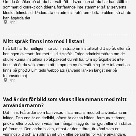
Om du är säker på att du har valt rätt tidszon och att du har har ställt in
sommartid korrekt och tiderna fortfarande inte stämmer så är serverns
klocka felinställd. Underrätta en administratör om detta problem så att de
kan åtgärda det.
Upp
Mitt språk finns inte med i listan!
I så fall har förmodligen inte administratören installerat ditt språk eller så
har ingen översatt forumet till ditt språk. Fråga administratören om de
skulle kunna installera språkpaketet du vill ha. Om språkpaketet inte
finns så är du välkommen att skapa en ny översättning. Mer information
finns på phpBB Limiteds webbplats (använd länken längst ner på
forumsidorna).
Upp
Vad är det för bild som visas tillsammans med mitt
användarnamn?
Det finns två bilder som kan visas tillsammans med ett användarnamn i
inlägg. Den ena är en titelbild, oftast är dessa bilder i form av stjärnor,
prickar eller block som visar hur många inlägg du har gjort eller din status
på forumet. Den andra bilden, oftast är den större, är känd som en
visningsbild och är i allmänhet unik eller personlig för varje användare.