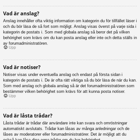
Vad är anslag?
Anslag innehåller ofta viktig information om kategorin du för tillfället läser i
och du bör läsa de så fort som möjligt. Anslag visas överst på varje sida i
kategorin de postats i. Som med globala anslag så beror det på vilken
behörighet som krävs om du kan posta anslag eller inte och detta ställs in
av forumadministratören.
Upp
Vad är notiser?
Notiser visas under eventuella anslag och endast på första sidan i
kategorin de postats i. De är ofta rätt viktiga så du bör läsa de när du kan.
Som med anslag och globala anslag så är det forumadministratören som
bestämmer vilken behörighet som krävs för att kunna posta notiser.
Upp
Vad är låsta trådar?
Låsta trådar är trådar där användare inte kan svara och omröstningar
automatiskt avslutats. Trådar kan låsas av många anledningar och de
låses av moderatorer eller forumadministratörer. Det är möjligt att du
också kan låsa dina egna trådar om du har behörighet.