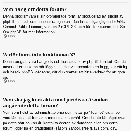
Vem har gjort detta forum?
Denna programvara (i sin oförändrade form) är producerad av, släppt av
phpBB Limited
, som innehar rättigheten. Den finns tillgänglig under GNU
General Public Licence, version 2 (GPL-2.0) och får distribueras fritt. Se
Om phpBB
för mer information.
Upp
Varför finns inte funktionen X?
Denna programvara har gjorts och licensierats av phpBB Limited. Om du
anser att en funktion bör läggas till eller vill rapportera en bugg, var vänlig
och besök phpBB Idécenter, där du kommer att hitta verktyg för att göra
så.
Upp
Vem ska jag kontakta med juridiska ärenden
angående detta forum?
Vem som helst av administratörerna som listas på “Teamet”-sidan bör
vara lämpliga att kontakta med dina klagomål. Om du inte får något svar
på detta sätt så kan du kontakta ägaren av domänen eller, om detta
forum ligger på en gratistjänst (såsom Yahoo!, free.fr, f2s.com, osv.),