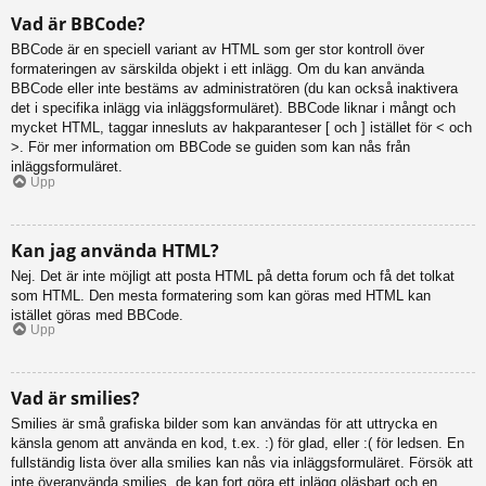
Vad är BBCode?
BBCode är en speciell variant av HTML som ger stor kontroll över
formateringen av särskilda objekt i ett inlägg. Om du kan använda
BBCode eller inte bestäms av administratören (du kan också inaktivera
det i specifika inlägg via inläggsformuläret). BBCode liknar i mångt och
mycket HTML, taggar innesluts av hakparanteser [ och ] istället för < och
>. För mer information om BBCode se guiden som kan nås från
inläggsformuläret.
Upp
Kan jag använda HTML?
Nej. Det är inte möjligt att posta HTML på detta forum och få det tolkat
som HTML. Den mesta formatering som kan göras med HTML kan
istället göras med BBCode.
Upp
Vad är smilies?
Smilies är små grafiska bilder som kan användas för att uttrycka en
känsla genom att använda en kod, t.ex. :) för glad, eller :( för ledsen. En
fullständig lista över alla smilies kan nås via inläggsformuläret. Försök att
inte överanvända smilies, de kan fort göra ett inlägg oläsbart och en