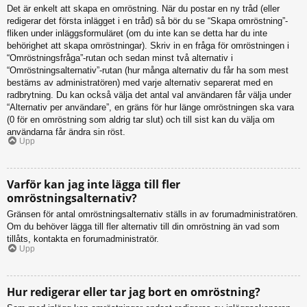
Det är enkelt att skapa en omröstning. När du postar en ny tråd (eller
redigerar det första inlägget i en tråd) så bör du se “Skapa omröstning”-
fliken under inläggsformuläret (om du inte kan se detta har du inte
behörighet att skapa omröstningar). Skriv in en fråga för omröstningen i
“Omröstningsfråga”-rutan och sedan minst två alternativ i
“Omröstningsalternativ”-rutan (hur många alternativ du får ha som mest
bestäms av administratören) med varje alternativ separerat med en
radbrytning. Du kan också välja det antal val användaren får välja under
“Alternativ per användare”, en gräns för hur länge omröstningen ska vara
(0 för en omröstning som aldrig tar slut) och till sist kan du välja om
användarna får ändra sin röst.
Upp
Varför kan jag inte lägga till fler
omröstningsalternativ?
Gränsen för antal omröstningsalternativ ställs in av forumadministratören.
Om du behöver lägga till fler alternativ till din omröstning än vad som
tillåts, kontakta en forumadministratör.
Upp
Hur redigerar eller tar jag bort en omröstning?