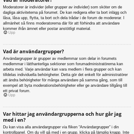
Moderatorer är individer (eller grupper av individer) som sköter om de
dagliga aktiviteterna på forumet. De kan redigera eller ta bort inlägg och
låsa, låsa upp, flytta, ta bort och dela trådar i de forum de modererar. I
allmänhet så finns moderatorerna där för att förhindra att användare
kommer ifrån ämnet eller postar anstötligt material.
Upp
Vad är användargrupper?
Användargrupper är grupper av medlemmar som delar in forumets
medlemmar i lätthanterliga sektioner som forumadministratörerna kan
arbeta med. Varje användar kan vara medlem i flera grupper och kan
tilldelas individuella behörigheter. Detta gör det enkelt för administratörer
att ändra behörigheter för många användare på samma gång, som till
exempel att byta moderationsbehörigheter eller ge användare tillgång till
ett privat forum.
Upp
Var hittar jag användargrupperna och hur går jag
med i en?
Du kan visa alla användargrupper via fliken “Användargrupper” i din
kontrollpanel. Om du vill gå med i en grupp, klicka på lämplig knapp. Inte