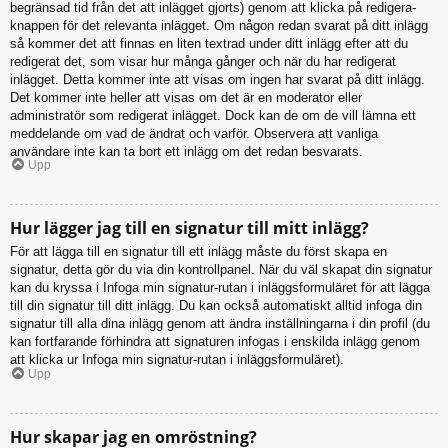
begränsad tid från det att inlägget gjorts) genom att klicka på redigera-
knappen för det relevanta inlägget. Om någon redan svarat på ditt inlägg
så kommer det att finnas en liten textrad under ditt inlägg efter att du
redigerat det, som visar hur många gånger och när du har redigerat
inlägget. Detta kommer inte att visas om ingen har svarat på ditt inlägg.
Det kommer inte heller att visas om det är en moderator eller
administratör som redigerat inlägget. Dock kan de om de vill lämna ett
meddelande om vad de ändrat och varför. Observera att vanliga
användare inte kan ta bort ett inlägg om det redan besvarats.
Upp
Hur lägger jag till en signatur till mitt inlägg?
För att lägga till en signatur till ett inlägg måste du först skapa en
signatur, detta gör du via din kontrollpanel. När du väl skapat din signatur
kan du kryssa i Infoga min signatur-rutan i inläggsformuläret för att lägga
till din signatur till ditt inlägg. Du kan också automatiskt alltid infoga din
signatur till alla dina inlägg genom att ändra inställningarna i din profil (du
kan fortfarande förhindra att signaturen infogas i enskilda inlägg genom
att klicka ur Infoga min signatur-rutan i inläggsformuläret).
Upp
Hur skapar jag en omröstning?