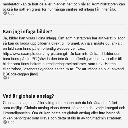
moderator kan ta bort de eller inlägget helt och hållet. Administratören kan
också ha satt en gräns för hur många smilies ett inlägg får innehålla.
Upp
Kan jag infoga bilder?
Ja, bilder kan visas i dina inlägg. Om administratören har aktiverat bilagor
så kan du ladda upp bilderna direkt till forumet. Annars måste du länka till
en bild som finns på en offentlig webbserver, t.ex.
http://www.example.com/my-picture.gif. Du kan inte länka till bilder som
bara finns på din PC (såvida den inte är en offentlig webbserver) eller till
bilder som finns bakom autentiseringsmekanismer, som t.ex. Hotmail
eller Yahoo, lösenorsskyddade sajter, m.m. För att infoga en bild, använd
BBCode-taggen [img].
Upp
Vad är globala anslag?
Globala anslag innehåller viktig information och du bör läsa de så fort
som möjligt. Globala anslag visas överst på varje sida i varje kategori och
i kontrollpanelen. Om du kan posta ett globalt anslag eller inte beror på
vilken behörighet som krävs och detta ställs in av forumadministratören.
Upp