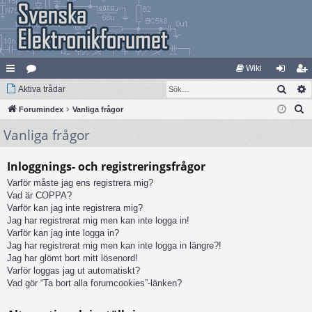
Wiki
Sök
na
Aktiva trådar
at
og
li
S
bb
Forumindex
eg
Vanliga frågor
ga
m
ö
Vanliga frågor
lä
ori
in
ed
k
nk
er
le
Inloggnings- och registreringsfrågor
ar
m
Varför måste jag ens registrera mig?
Vad är COPPA?
Varför kan jag inte registrera mig?
Jag har registrerat mig men kan inte logga in!
Varför kan jag inte logga in?
Jag har registrerat mig men kan inte logga in längre?!
Jag har glömt bort mitt lösenord!
Varför loggas jag ut automatiskt?
Vad gör “Ta bort alla forumcookies”-länken?