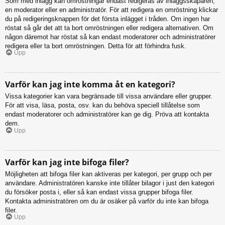
Som med inlägg kan omröstningar endast redigeras av inläggsskaparen,
en moderator eller en administratör. För att redigera en omröstning klickar
du på redigeringsknappen för det första inlägget i tråden. Om ingen har
röstat så går det att ta bort omröstningen eller redigera alternativen. Om
någon däremot har röstat så kan endast moderatorer och administratörer
redigera eller ta bort omröstningen. Detta för att förhindra fusk.
Upp
Varför kan jag inte komma åt en kategori?
Vissa kategorier kan vara begränsade till vissa användare eller grupper.
För att visa, läsa, posta, osv. kan du behöva speciell tillåtelse som
endast moderatorer och administratörer kan ge dig. Pröva att kontakta
dem.
Upp
Varför kan jag inte bifoga filer?
Möjligheten att bifoga filer kan aktiveras per kategori, per grupp och per
användare. Administratören kanske inte tillåter bilagor i just den kategori
du försöker posta i, eller så kan endast vissa grupper bifoga filer.
Kontakta administratören om du är osäker på varför du inte kan bifoga
filer.
Upp