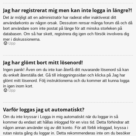
Jag har registrerat mig men kan inte logga in längre?!
Det är möjligt att en administratör har raderat eller inaktiverat ditt
användarkonto av någon orsak. Dessutom rensar många forum då och då
bort användare som inte postat på länge för att minska storleken på
databasen. Om så har skett, registrera dig igen och försök involvera dig
mer i diskussionerna.
Upp
Jag har glömt bort mitt lösenord!
Ingen panik! Även om du inte kan återfå ditt nuvarande lösenord så kan
du enkelt återställa det. Gå till inloggningssidan och klicka på Jag har
glömt mitt lösenord. Följ instruktionerna och du kommer att kunna logga
in igen inom kort.
Upp
Varför loggas jag ut automatiskt?
Om du inte kryssar i Logga in mig automatiskt när du loggar in så
kommer du endast att hållas inloggad för en viss tid. Detta förhindrar att
någon annan använder sig av ditt konto. För att förbli inloggad, kryssa i
rutan nästa gång du loggar in. Detta rekommenderas inte om du besöker