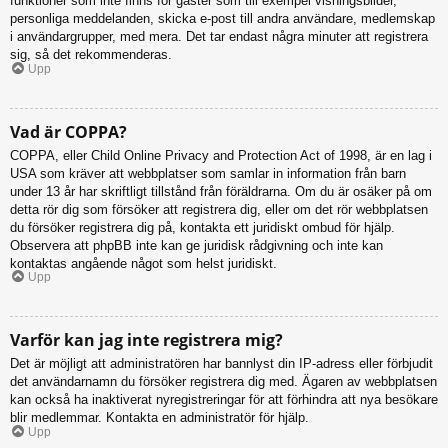
funktioner som inte finns för gäster som till exempel visningsbilder,
personliga meddelanden, skicka e-post till andra användare, medlemskap
i användargrupper, med mera. Det tar endast några minuter att registrera
sig, så det rekommenderas.
Upp
Vad är COPPA?
COPPA, eller Child Online Privacy and Protection Act of 1998, är en lag i
USA som kräver att webbplatser som samlar in information från barn
under 13 år har skriftligt tillstånd från föräldrarna. Om du är osäker på om
detta rör dig som försöker att registrera dig, eller om det rör webbplatsen
du försöker registrera dig på, kontakta ett juridiskt ombud för hjälp.
Observera att phpBB inte kan ge juridisk rådgivning och inte kan
kontaktas angående något som helst juridiskt.
Upp
Varför kan jag inte registrera mig?
Det är möjligt att administratören har bannlyst din IP-adress eller förbjudit
det användarnamn du försöker registrera dig med. Ägaren av webbplatsen
kan också ha inaktiverat nyregistreringar för att förhindra att nya besökare
blir medlemmar. Kontakta en administratör för hjälp.
Upp