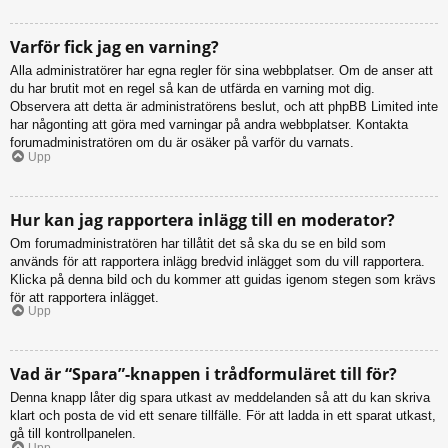
Varför fick jag en varning?
Alla administratörer har egna regler för sina webbplatser. Om de anser att
du har brutit mot en regel så kan de utfärda en varning mot dig.
Observera att detta är administratörens beslut, och att phpBB Limited inte
har någonting att göra med varningar på andra webbplatser. Kontakta
forumadministratören om du är osäker på varför du varnats.
Upp
Hur kan jag rapportera inlägg till en moderator?
Om forumadministratören har tillåtit det så ska du se en bild som
används för att rapportera inlägg bredvid inlägget som du vill rapportera.
Klicka på denna bild och du kommer att guidas igenom stegen som krävs
för att rapportera inlägget.
Upp
Vad är “Spara”-knappen i trådformuläret till för?
Denna knapp låter dig spara utkast av meddelanden så att du kan skriva
klart och posta de vid ett senare tillfälle. För att ladda in ett sparat utkast,
gå till kontrollpanelen.
Upp